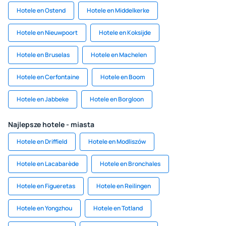
Hotele en Ostend
Hotele en Middelkerke
Hotele en Nieuwpoort
Hotele en Koksijde
Hotele en Bruselas
Hotele en Machelen
Hotele en Cerfontaine
Hotele en Boom
Hotele en Jabbeke
Hotele en Borgloon
Najlepsze hotele - miasta
Hotele en Driffield
Hotele en Modliszów
Hotele en Lacabarède
Hotele en Bronchales
Hotele en Figueretas
Hotele en Reilingen
Hotele en Yongzhou
Hotele en Totland