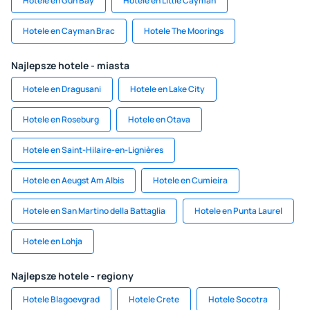
Hotele en Gun Bay
Hotele en Little Cayman
Hotele en Cayman Brac
Hotele The Moorings
Najlepsze hotele - miasta
Hotele en Dragusani
Hotele en Lake City
Hotele en Roseburg
Hotele en Otava
Hotele en Saint-Hilaire-en-Lignières
Hotele en Aeugst Am Albis
Hotele en Cumieira
Hotele en San Martino della Battaglia
Hotele en Punta Laurel
Hotele en Lohja
Najlepsze hotele - regiony
Hotele Blagoevgrad
Hotele Crete
Hotele Socotra