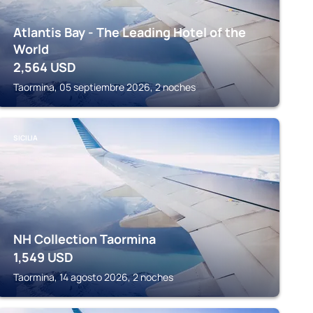
Atlantis Bay - The Leading Hotel of the
World
2,564
USD
Taormina, 05 septiembre 2026, 2 noches
SICILIA
NH Collection Taormina
1,549
USD
Taormina, 14 agosto 2026, 2 noches