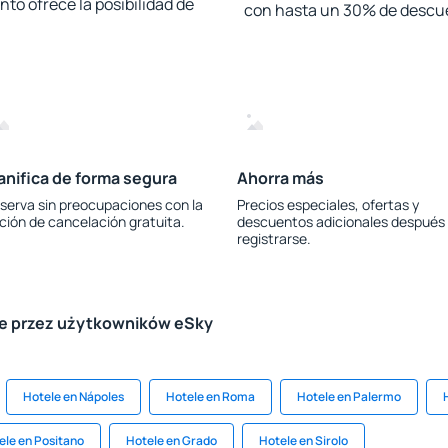
to ofrece la posibilidad de
con hasta un 30% de descu
anifica de forma segura
Ahorra más
serva sin preocupaciones con la
Precios especiales, ofertas y
ción de cancelación gratuita.
descuentos adicionales después
registrarse.
le przez użytkowników eSky
Hotele en Nápoles
Hotele en Roma
Hotele en Palermo
ele en Positano
Hotele en Grado
Hotele en Sirolo