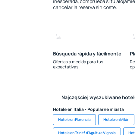
inesperada, comprueba si tu alojamien
cancelar la reserva sin coste.
Búsqueda rápida y fácilmente
Pl
Ofertas a medida para tus
Re
expectativas.
op
Najczęściej wyszukiwane hote
Hotele en Italia - Popularne miasta
Hotele en Florencia
Hotele en Milán
Hotele en Trinitŕ d'Agultu e Vignola
Hot