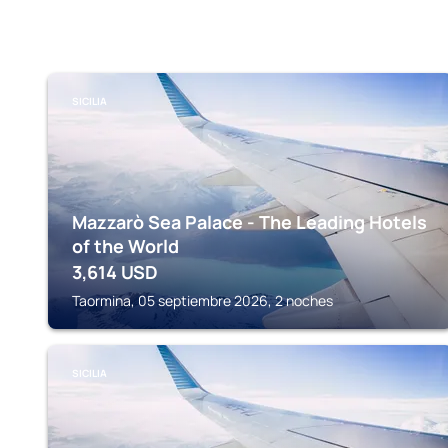
SICILIA
Mazzarò Sea Palace - The Leading Hotels
of the World
3,614
USD
Taormina, 05 septiembre 2026, 2 noches
SICILIA