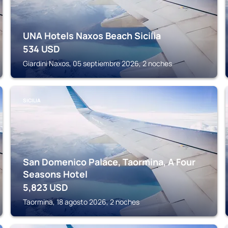
UNA Hotels Naxos Beach Sicilia
534
USD
Giardini Naxos, 05 septiembre 2026, 2 noches
SICILIA
San Domenico Palace, Taormina, A Four
Seasons Hotel
5,823
USD
Taormina, 18 agosto 2026, 2 noches