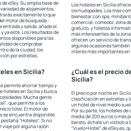
 de eSky. Su amplia base de
Los hoteles en Sicilia ofrece
 variedad de alojamientos,
los huéspedes. Los más comu
trarás exactamente lo que
bienestar con spa, minibar/c
del motor de búsqueda -
comercial, comedor, zona d
e entrada y salida, añade el
gratuito, y folletos informat
 ya está. Los resultados de
más interesantes de la zon
ntos disponibles para las
ofrecen un servicio de trans
bilidad de comprobar
algunas ocasiones también r
ntro de la ciudad, los
interés más importantes en S
ción por estrellas.
les en Sicilia?
¿Cuál es el precio d
Sicilia?
 te permite ahorrar tiempo y
e hoteles en Sicilia y busca
El precio por noche en Sicil
necesidades. Mucha gente
clasificación en estrellas y
el“, que permite a los
un hotel de nivel medio suel
ecio total. El motor de
Por su parte, los hoteles de
s se encuentra disponible
media de 200 euros o más p
a pestaña “Hoteles“. Si no
barato, échale un vistazo a 
l viaje por alguna razón
“Vuelo+Hotel“ de eSky.es, qu