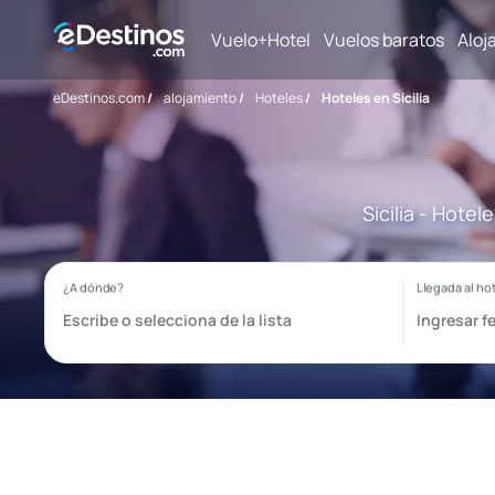
Vuelo+Hotel
Vuelos baratos
Aloj
eDestinos.com
/
alojamiento
/
Hoteles
/
Hoteles en Sicilia
Sicilia - Hote