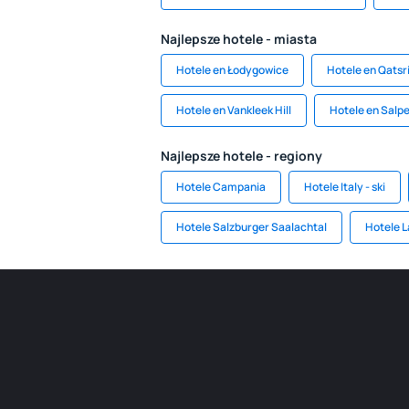
Najlepsze hotele - miasta
Hotele en Łodygowice
Hotele en Qatsr
Hotele en Vankleek Hill
Hotele en Salp
Najlepsze hotele - regiony
Hotele Campania
Hotele Italy - ski
Hotele Salzburger Saalachtal
Hotele L