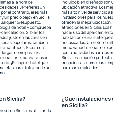
blemas a la hora de
incluido bien diseñado son 
ecesidades. ¿Prefieres un
ubicación atractiva. Los mej
, por el contrario, eres más
más alto nivel de servicio a
 un precio bajo? en Sicilia
instalaciones para los huésp
cualquier presupuesto.
ofrecen la mejor ubicación, 
pología de hotel y comprueba
atracciones en Sicilia. Los 
 cancelación. Si bien los
hacer uso del aparcamiento 
ados justo en las zonas en
habitación o una suite que 
rísticas populares, también
necesidades. Un hotel de al
as multitudes. Estos son
menú variado, zonas de bien
s largas como para una
como actividades para los m
a zona tiene muchas cosas
Sicilia es la opción perfecta 
torio. ¡Escoge el hotel que
negocios, así como para em
maletas para disfrutar de un
para sus empleados.
smo!
n Sicilia?
¿Qué instalaciones 
en Sicilia?
otel en Sicilia es utilizando