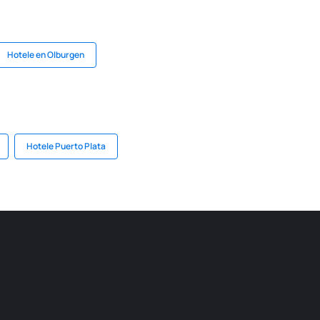
Hotele en Olburgen
Hotele Puerto Plata