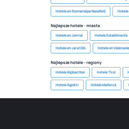
Hotele en Sonnenalpe Nassfeld
Hotele
Najlepsze hotele - miasta
Hotele en Jamné
Hotele Establiments
Hotele en Jal el Dib
Hotele en Valensol
Najlepsze hotele - regiony
Hotele Alpbachtal
Hotele Tirol
Hotele Agistiri
Hotele Mallorca