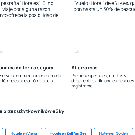
a pestaña “Hoteles“. Si no
“Vuelo+Hotel“ de eSky.es, qu
l viaje por alguna razón
con hasta un 30% de descu
to ofrece la posibilidad de
anifica de forma segura
Ahorra más
serva sin preocupaciones con la
Precios especiales, ofertas y
ción de cancelación gratuita.
descuentos adicionales después
registrarse.
le przez użytkowników eSky
Hotele en Viena
Hotele en Zell Am See
Hotele en Sölden