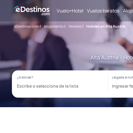
Vuelo+Hotel
Vuelos baratos
Aloj
eDestinos.com
/
alojamiento
/
Hoteles
/
Hoteles en Alta Austria
Alta Austria - Ho