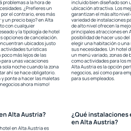
rá problemas a la hora de
incluido bien diseñado son 
ecesidades. ¿Prefieres un
ubicación atractiva. Los mej
, por el contrario, eres más
garantizan el más alto nivel
y un precio bajo? en Alta
variedad de instalaciones p
to con cualquier
de alto nivel ofrecen la mejo
seado y la tipología de hotel
principales atracciones en A
as opciones de cancelación.
posibilidad de hacer uso de
e encuentran ubicados justo
elegir una habitación o una
 actividades turísticas
sus necesidades. Un hotel d
poco más lejos de las
un menú variado, zonas de b
o para unas vacaciones
como actividades para los m
a sola noche cuando la zona
Alta Austria es la opción per
r ahí se hace obligatorio.
negocios, así como para em
 y ponte a hacer las maletas
para sus empleados.
de negocios ahora mismo!
en Alta Austria?
¿Qué instalaciones 
en Alta Austria?
otel en Alta Austria es