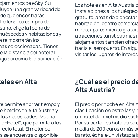
lojamientos de eSky. Su
Los hoteles en Alta Austria 
cluyen una gran variedad de
instalaciones a los huéspe
a de que encontrarás
gratuito, áreas de bienestar
Rellena los campos del
habitación, centro comercia
tino, elige la fecha de
niños, aparcamiento gratuito
 huéspedes y habitaciones y
atracciones turísticas más 
a te mostrarán los
alojamientos también ofrece
chas seleccionadas. Tienes
hacia el aeropuerto. En al
 la distancia del hotel al
visitar los lugares de inter
ago así como la clasificación
eles en Alta
¿Cuál es el precio d
Alta Austria?
 te permite ahorrar tiempo y
El precio por noche en Alta 
e hoteles en Alta Austria y
clasificación en estrellas y
a tus necesidades. Mucha
un hotel de nivel medio suel
lo+Hotel“, que permite a los
Por su parte, los hoteles de
ecio total. El motor de
media de 200 euros o más p
s se encuentra disponible
barato, échale un vistazo a 