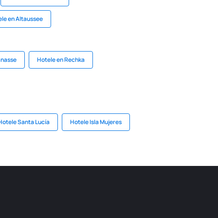
le en Altaussee
anasse
Hotele en Rechka
Hotele Santa Lucía
Hotele Isla Mujeres