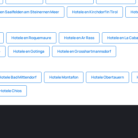
 en Saalfelden am Steinernen Meer
Hotele en Kirchdorf In Tirol
Hote
Hotele en Roquemaure
Hotele en Ar Rass
Hotele en La Cab
e
Hotele en Gotinga
Hotele en Grosshartmannsdorf
Hotele Bad Mittendorf
Hotele Montafon
Hotele Obertauern
Hotele Chios