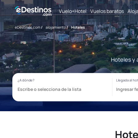
Vuelo+Hotel
Vuelos baratos
Aloj
eDestinos.com
/
alojamiento
/
Hoteles
Hoteles y 
Hote