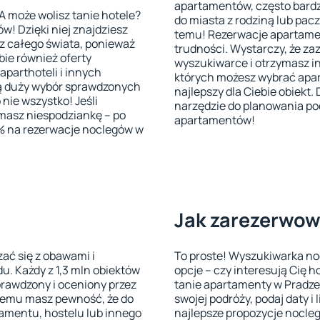
apartamentów, często bardz
może wolisz tanie hotele?
do miasta z rodziną lub pacz
! Dzięki niej znajdziesz
temu! Rezerwacje apartamen
 z całego świata, ponieważ
trudności. Wystarczy, że za
bie również oferty
wyszukiwarce i otrzymasz in
aparthoteli i innych
których możesz wybrać apa
ją duży wybór sprawdzonych
najlepszy dla Ciebie obiekt
 nie wszystko! Jeśli
narzędzie do planowania po
ymasz niespodziankę – po
apartamentów!
0% na rezerwacje noclegów w
Jak zarezerwow
zać się z obawami i
To proste! Wyszukiwarka noc
. Każdy z 1,3 mln obiektów
opcje – czy interesują Cię h
prawdzony i oceniony przez
tanie apartamenty w Pradze 
i temu masz pewność, że do
swojej podróży, podaj daty i
tamentu, hostelu lub innego
najlepsze propozycje nocleg