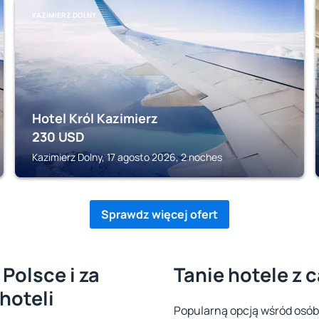
KAZIMIERZ DOLNY
Hotel Król Kazimierz
230
USD
Kazimierz Dolny, 17 agosto 2026, 2 noches
Sprawdz więcej ofert
 Polsce i za
Tanie hotele z 
hoteli
Popularną opcją wśród osób