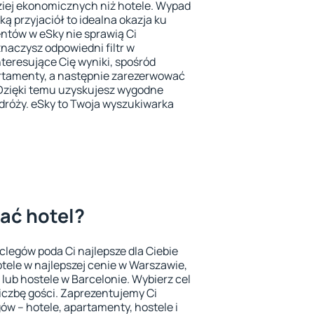
iej ekonomicznych niż hotele. Wypad
ką przyjaciół to idealna okazja ku
tów w eSky nie sprawią Ci
znaczysz odpowiedni filtr w
teresujące Cię wyniki, spośród
rtamenty, a następnie zarezerwować
. Dzięki temu uzyskujesz wygodne
dróży. eSky to Twoja wyszukiwarka
ać hotel?
legów poda Ci najlepsze dla Ciebie
otele w najlepszej cenie w Warszawie,
lub hostele w Barcelonie. Wybierz cel
 liczbę gości. Zaprezentujemy Ci
ów – hotele, apartamenty, hostele i