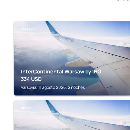
VARSOVIA
InterContinental Warsaw by IHG
334
USD
Varsovia, 11 agosto 2026, 2 noches
GDYNIA