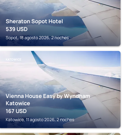
Sheraton Sopot Hotel
539
USD
Sopot, 18 agosto 2026, 2 noches
KATOWICE
Vienna House Easy by Wyndham
Katowice
167
USD
Katowice, 11 agosto 2026, 2 noches