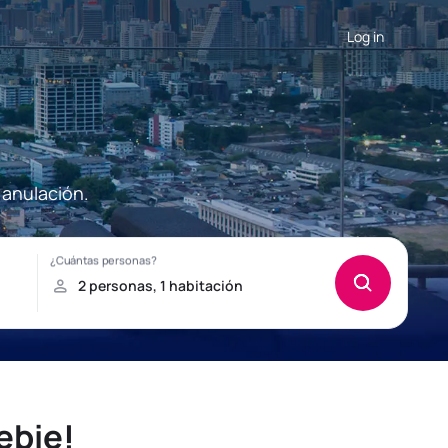
Log in
 anulación.
ebie!