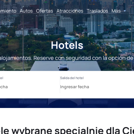
amiento
Autos
Ofertas
Atracciones
Traslados
Más
Hotels
alojamientos. Reserve con seguridad con la opción de
le wybrane specjalnie dla Ci