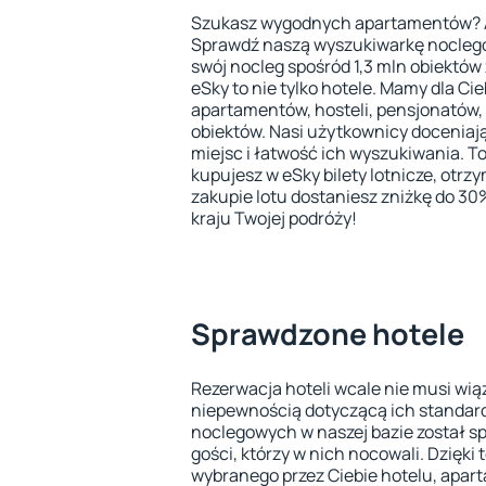
Szukasz wygodnych apartamentów? A 
Sprawdź naszą wyszukiwarkę noclegów
swój nocleg spośród 1,3 mln obiektów
eSky to nie tylko hotele. Mamy dla Cie
apartamentów, hosteli, pensjonatów, 
obiektów. Nasi użytkownicy docenia
miejsc i łatwość ich wyszukiwania. To
kupujesz w eSky bilety lotnicze, otrz
zakupie lotu dostaniesz zniżkę do 3
kraju Twojej podróży!
Sprawdzone hotele
Rezerwacja hoteli wcale nie musi wią
niepewnością dotyczącą ich standardu
noclegowych w naszej bazie został s
gości, którzy w nich nocowali. Dzięk
wybranego przez Ciebie hotelu, apar