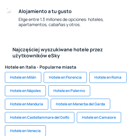
Alojamiento a tu gusto
Elige entre 1.3 millones de opciones: hoteles,
apartamentos, cabañas y otros.
Najczęściej wyszukiwane hotele przez
użytkowników eSky
Hotele en Italia - Popularne miasta
Hotele en Milán
Hotele en Florencia
Hotele en Roma
Hotele en Nápoles
Hotele en Palermo
Hotele en Manduria
Hotele en Manerba del Garda
Hotele en Castellammare del Golfo
Hotele en Camaiore
Hotele en Venecia