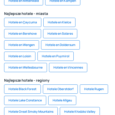
Hotele en Mittenwald
Hotele en Kampen
Najlepsze hotele - miasta
Hotele en Çaycuma
Hotele en Kielce
Hotele en Berehove
Hotele en Solares
Hotele en Wengen
Hotele en Doldersum
Hotele en Loisin
Hotele en Puymirol
Hotele en Wellesbourne
Hotele en Vincennes
Najlepsze hotele - regiony
Hotele Black Forest
Hotele Oberstdorf
Hotele Rugen
Hotele Lake Constance
Hotele Allgau
Hotele Great Smoky Mountains
Hotele Kłodzko Valley