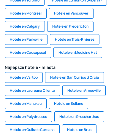
Hotele en Toronto
Hotele en Edmonton (Alberta)
Hotele en Montreal
Hotele en Vancouver
Hotele en Calgary
Hotele en Fredericton
Hotele en Parksville
Hotele en Trois-Rivieres
Hotele en Causapscal
Hotele en Medicine Hat
Najlepsze hotele - miasta
Hotele en Vartop
Hotele en San Quirico d'Orcia
Hotele en Laureana Cilento
Hotele en Arnouville
Hotele en Manukau
Hotele en Sellano
Hotele en Polydrossos
Hotele en Grossharthau
Hotele en Guils de Cerdana
Hotele en Brus