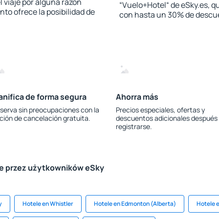
l viaje por alguna razón
“Vuelo+Hotel“ de eSky.es, qu
to ofrece la posibilidad de
con hasta un 30% de descu
anifica de forma segura
Ahorra más
serva sin preocupaciones con la
Precios especiales, ofertas y
ción de cancelación gratuita.
descuentos adicionales después
registrarse.
le przez użytkowników eSky
y
Hotele en Whistler
Hotele en Edmonton (Alberta)
Hotele 