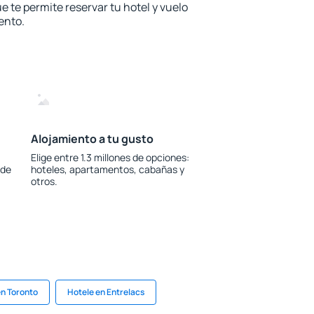
e te permite reservar tu hotel y vuelo
ento.
Alojamiento a tu gusto
Elige entre 1.3 millones de opciones:
 de
hoteles, apartamentos, cabañas y
otros.
en Toronto
Hotele en Entrelacs