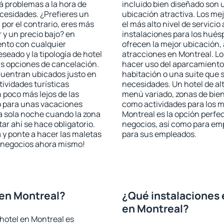
rá problemas a la hora de
incluido bien diseñado son 
ecesidades. ¿Prefieres un
ubicación atractiva. Los me
, por el contrario, eres más
el más alto nivel de servici
y un precio bajo? en
instalaciones para los huésp
ento con cualquier
ofrecen la mejor ubicación, 
seado y la tipología de hotel
atracciones en Montreal. Lo
as opciones de cancelación.
hacer uso del aparcamiento 
ncuentran ubicados justo en
habitación o una suite que 
tividades turísticas
necesidades. Un hotel de al
poco más lejos de las
menú variado, zonas de bien
o para unas vacaciones
como actividades para los m
a sola noche cuando la zona
Montreal es la opción perfect
r ahí se hace obligatorio.
negocios, así como para em
 y ponte a hacer las maletas
para sus empleados.
de negocios ahora mismo!
 en Montreal?
¿Qué instalaciones 
en Montreal?
hotel en Montreal es