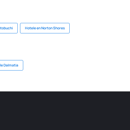
ntobuchi
Hotele en Norton Shores
le Dalmatia