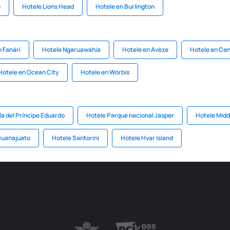
s
Hotele Lions Head
Hotele en Burlington
n Fanári
Hotele Ngaruawahia
Hotele en Avèze
Hotele en Ce
Hotele en Ocean City
Hotele en Worbis
la del Príncipe Eduardo
Hotele Parque nacional Jasper
Hotele Midd
Guanajuato
Hotele Santorini
Hotele Hvar Island