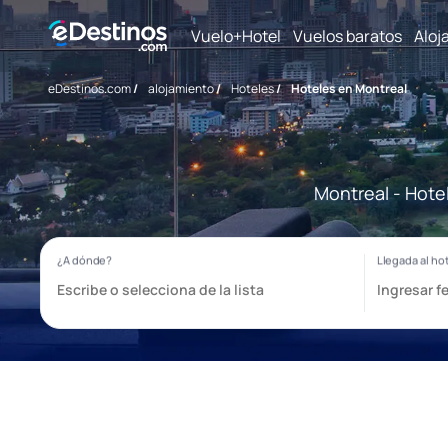
Vuelo+Hotel
Vuelos baratos
Aloj
eDestinos.com
/
alojamiento
/
Hoteles
/
Hoteles en Montreal
Montreal - Hote