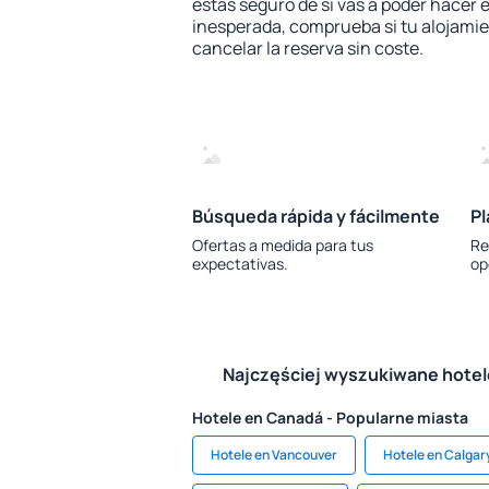
estás seguro de si vas a poder hacer e
inesperada, comprueba si tu alojamien
cancelar la reserva sin coste.
Búsqueda rápida y fácilmente
Pl
Ofertas a medida para tus
Re
expectativas.
op
Najczęściej wyszukiwane hote
Hotele en Canadá - Popularne miasta
Hotele en Vancouver
Hotele en Calgar