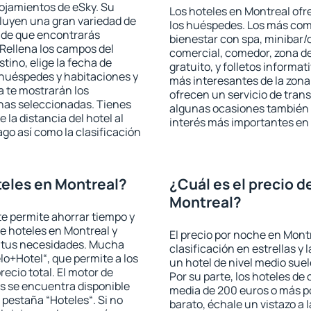
lojamientos de eSky. Su
Los hoteles en Montreal ofre
cluyen una gran variedad de
los huéspedes. Los más comu
a de que encontrarás
bienestar con spa, minibar/c
Rellena los campos del
comercial, comedor, zona d
tino, elige la fecha de
gratuito, y folletos informat
 huéspedes y habitaciones y
más interesantes de la zon
a te mostrarán los
ofrecen un servicio de trans
chas seleccionadas. Tienes
algunas ocasiones también r
 la distancia del hotel al
interés más importantes en
ago así como la clasificación
eles en Montreal?
¿Cuál es el precio d
Montreal?
 te permite ahorrar tiempo y
de hoteles en Montreal y
El precio por noche en Mont
a tus necesidades. Mucha
clasificación en estrellas y
lo+Hotel“, que permite a los
un hotel de nivel medio suel
ecio total. El motor de
Por su parte, los hoteles de
s se encuentra disponible
media de 200 euros o más p
a pestaña “Hoteles“. Si no
barato, échale un vistazo a 