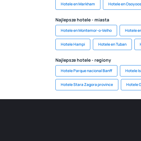
Hotele en Markham
Hotele en Osoyoo
Najlepsze hotele - miasta
Hotele en Montemor-o-Velho
Hotele e
Hotele Hampi
Hotele en Tuban
Najlepsze hotele - regiony
Hotele Parque nacional Banff
Hotele Is
Hotele Stara Zagora province
Hotele 