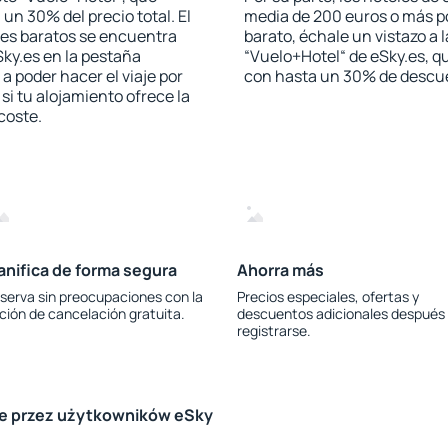
 un 30% del precio total. El
media de 200 euros o más p
les baratos se encuentra
barato, échale un vistazo a 
Sky.es en la pestaña
“Vuelo+Hotel“ de eSky.es, qu
 a poder hacer el viaje por
con hasta un 30% de descu
i tu alojamiento ofrece la
 coste.
anifica de forma segura
Ahorra más
serva sin preocupaciones con la
Precios especiales, ofertas y
ción de cancelación gratuita.
descuentos adicionales después
registrarse.
le przez użytkowników eSky