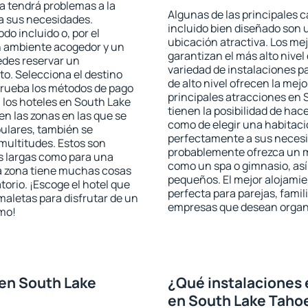
ta tendrá problemas a la
Algunas de las principales c
 a sus necesidades.
incluido bien diseñado son 
odo incluido o, por el
ubicación atractiva. Los me
n ambiente acogedor y un
garantizan el más alto nivel
edes reservar un
variedad de instalaciones p
o. Selecciona el destino
de alto nivel ofrecen la mejo
mprueba los métodos de pago
principales atracciones en
n los hoteles en South Lake
tienen la posibilidad de hac
n las zonas en las que se
como de elegir una habitaci
pulares, también se
perfectamente a sus necesid
multitudes. Estos son
probablemente ofrezca un m
s largas como para una
como un spa o gimnasio, así
a zona tiene muchas cosas
pequeños. El mejor alojamie
torio. ¡Escoge el hotel que
perfecta para parejas, famil
maletas para disfrutar de un
empresas que desean organi
smo!
en South Lake
¿Qué instalaciones 
en South Lake Taho