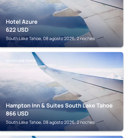
Hotel Azure
622
USD
South Lake Tahoe, 08 agosto 2026, 2 noches
SOUTH LAKE TAHOE
Hampton Inn & Suites South Lake Tahoe
866
USD
South Lake Tahoe, 08 agosto 2026, 2 noches