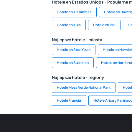
Hotele en Estados Unidos - Popularne 
Hotele en Kissimmee
Hotele en Daven
Hotele en Kula
Hotele en Vail
Ho
Najlepsze hotele - miasta
Hotele en Stari Grad
Hotele en Norwic
Hotele en Sulzbach
Hotele en Norders
Najlepsze hotele - regiony
Hotele Mesa Verde National Park
Hotel
Hotele Francia
Hotele Arica y Parinac