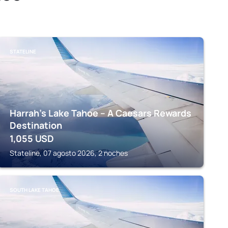
STATELINE
Harrah’s Lake Tahoe – A Caesars Rewards
Destination
1,055
USD
Stateline, 07 agosto 2026, 2 noches
SOUTH LAKE TAHOE