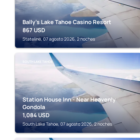
Bally’s Lake Tahoe Casino Resort
867
USD
Stateline, 07 agosto 2026, 2 noches
SOUTH LAKE TAHOE
Station House Inn - Near Heavenly
Gondola
1,084
USD
South Lake Tahoe, 07 agosto 2026, 2 noches