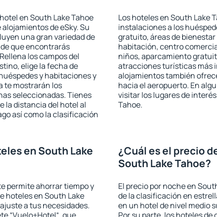
 hotel en South Lake Tahoe
Los hoteles en South Lake T
e alojamientos de eSky. Su
instalaciones a los huéspe
cluyen una gran variedad de
gratuito, áreas de bienestar
a de que encontrarás
habitación, centro comercia
Rellena los campos del
niños, aparcamiento gratuito
tino, elige la fecha de
atracciones turísticas más 
 huéspedes y habitaciones y
alojamientos también ofrece
a te mostrarán los
hacia el aeropuerto. En al
chas seleccionadas. Tienes
visitar los lugares de inter
 la distancia del hotel al
Tahoe.
ago así como la clasificación
eles en South Lake
¿Cuál es el precio d
South Lake Tahoe?
 te permite ahorrar tiempo y
El precio por noche en Sout
de hoteles en South Lake
de la clasificación en estrel
ajuste a tus necesidades.
en un hotel de nivel medio s
te “Vuelo+Hotel“, que
Por su parte, los hoteles de