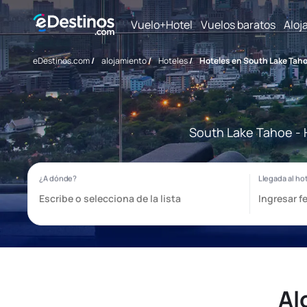
Vuelo+Hotel
Vuelos baratos
Aloj
eDestinos.com
/
alojamiento
/
Hoteles
/
Hoteles en South Lake Tah
South Lake Tahoe - 
Al