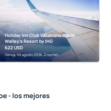
GENOA
Holiday Inn Club Vacations David
Walley's Resort by IHG
622
USD
Genoa, 08 agosto 2026, 2 noches
e - los mejores