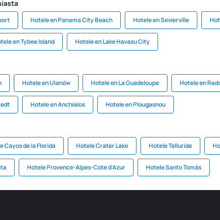
miasta
port
Hotele en Panama City Beach
Hotele en Sevierville
Hot
tele en Tybee Island
Hotele en Lake Havasu City
h
Hotele en Ulanów
Hotele en La Guadeloupe
Hotele en Rad
tedt
Hotele en Anchíalos
Hotele en Plougasnou
e Cayos de la Florida
Hotele Crater Lake
Hotele Telluride
Ho
ota
Hotele Provence-Alpes-Cote d'Azur
Hotele Santo Tomás