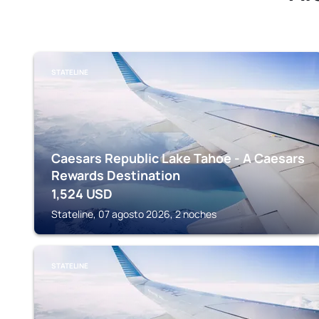
STATELINE
Caesars Republic Lake Tahoe - A Caesars
Rewards Destination
1,524
USD
Stateline, 07 agosto 2026, 2 noches
STATELINE