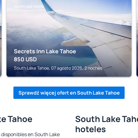
SOUTH LAKE TAHOE
Secrets Inn Lake Tahoe
850
USD
South Lake Tahoe, 07 agosto 2026, 2 noches
Sprawdź więcej ofert en South Lake Tahoe
ke Tahoe
South Lake Taho
hoteles
s disponibles en South Lake