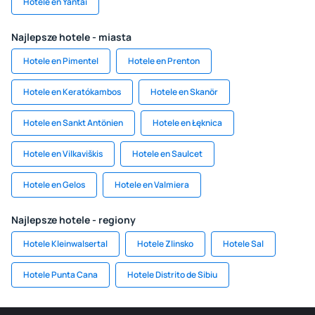
Hotele en Yantai
Najlepsze hotele - miasta
Hotele en Pimentel
Hotele en Prenton
Hotele en Keratókambos
Hotele en Skanör
Hotele en Sankt Antönien
Hotele en Łęknica
Hotele en Vilkaviškis
Hotele en Saulcet
Hotele en Gelos
Hotele en Valmiera
Najlepsze hotele - regiony
Hotele Kleinwalsertal
Hotele Zlinsko
Hotele Sal
Hotele Punta Cana
Hotele Distrito de Sibiu