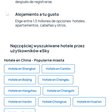
después de registrarse.
Alojamiento a tu gusto
Elige entre 1.3 millones de opciones: hoteles,
apartamentos, cabañas y otros.
Najczęściej wyszukiwane hotele przez
użytkowników eSky
Hotele en China - Popularne miasta
Hotele en Shanghai
Hotele en Cantón
Hotele en Beijing
Hotele en Chengdu
Hotele en Hangzhou
Hotele en Changzhi
Hotele en Harbin
Hotele Chongzuo
Hotele en Huai'an