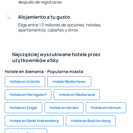
después de registrarse.
Alojamiento a tu gusto
Elige entre 1.3 millones de opciones: hoteles,
apartamentos, cabañas y otros.
Najczęściej wyszukiwane hotele przez
użytkowników eSky
Hotele en Alemania - Popularne miasta
Hotele en Grömitz
Hotele Westerhever
Hotele en Heringsdorf
Hotele en Westerland
Hotele en Zingst
Hotele en Norden
Hotele en Hörnum
Hotele en Sankt Andreasberg
Hotele en Bad Harzburg