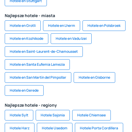
Hotele en Stuttgart
Najlepsze hotele - miasta
Hotele en Grotli
Hotele en Lherm
Hotele en Polsbroek
Hotele en Kozhikode
Hotele en Vadu Izei
Hotele en Saint-Laurent-de-Chamousset
Hotele en Santa Eufemia Lamezia
Hotele en San Martín del Pimpollar
Hotele en Gisborne
Hotele en Gerede
Najlepsze hotele - regiony
Hotele Sylt
Hotele Sajonia
Hotele Chiemsee
Hotele Harz
Hotele Usedom
Hotele Porta Cordillera