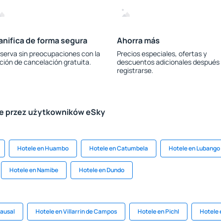
anifica de forma segura
Ahorra más
serva sin preocupaciones con la
Precios especiales, ofertas y
ción de cancelación gratuita.
descuentos adicionales después
registrarse.
le przez użytkowników eSky
Hotele en Huambo
Hotele en Catumbela
Hotele en Lubango
Hotele en Namibe
Hotele en Dundo
Sausal
Hotele en Villarrin de Campos
Hotele en Pichl
Hotele 