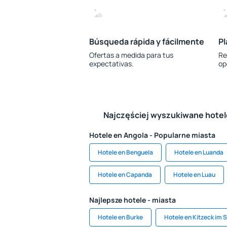
Búsqueda rápida y fácilmente
Pl
Ofertas a medida para tus
Re
expectativas.
op
Najczęściej wyszukiwane hote
Hotele en Angola - Popularne miasta
Hotele en Benguela
Hotele en Luanda
Hotele en Capanda
Hotele en Luau
Najlepsze hotele - miasta
Hotele en Burke
Hotele en Kitzeck im 