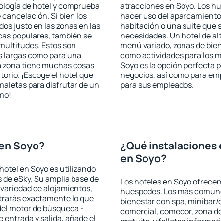
pología de hotel y comprueba
atracciones en Soyo. Los hu
 cancelación. Si bien los
hacer uso del aparcamiento 
os justo en las zonas en las
habitación o una suite que 
icas populares, también se
necesidades. Un hotel de al
multitudes. Estos son
menú variado, zonas de bien
s largas como para una
como actividades para los m
a zona tiene muchas cosas
Soyo es la opción perfecta pa
torio. ¡Escoge el hotel que
negocios, así como para em
maletas para disfrutar de un
para sus empleados.
smo!
 en Soyo?
¿Qué instalaciones 
en Soyo?
hotel en Soyo es utilizando
 de eSky. Su amplia base de
Los hoteles en Soyo ofrecen 
 variedad de alojamientos,
huéspedes. Los más comunes
trarás exactamente lo que
bienestar con spa, minibar/c
del motor de búsqueda -
comercial, comedor, zona d
e entrada y salida, añade el