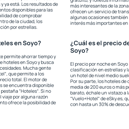
gratuito, y folletos informat
 ya está. Los resultados de
más interesantes de la zon
ntos disponibles para las
ofrecen un servicio de trans
bilidad de comprobar
algunas ocasiones también r
ntro de la ciudad, los
interés más importantes en
ción por estrellas.
teles en Soyo?
¿Cuál es el precio d
Soyo?
 te permite ahorrar tiempo y
de hoteles en Soyo y busca
El precio por noche en Soyo
necesidades. Mucha gente
clasificación en estrellas y
el“, que permite a los
un hotel de nivel medio suel
ecio total. El motor de
Por su parte, los hoteles de
s se encuentra disponible
media de 200 euros o más p
a pestaña “Hoteles“. Si no
barato, échale un vistazo a 
l viaje por alguna razón
“Vuelo+Hotel“ de eSky.es, qu
to ofrece la posibilidad de
con hasta un 30% de descu