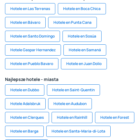
Hotele en Las Terrenas
Hotele en Boca Chica
Hotele en Bávaro
Hotele en Punta Cana
Hotele en Santo Domingo
Hotele en Sosúa
Hotele Gaspar Hernandez
Hotele en Samaná
Hotele en Pueblo Bavaro
Hotele en Juan Dolio
Najlepsze hotele - miasta
Hotele en Dubbo
Hotele en Saint-Quentin
Hotele Adalsbruk
Hotele en Audubon
Hotele en Clerques
Hotele en Rainhill
Hotele en Forest
Hotele en Barga
Hotele en Santa-Maria-di-Lota