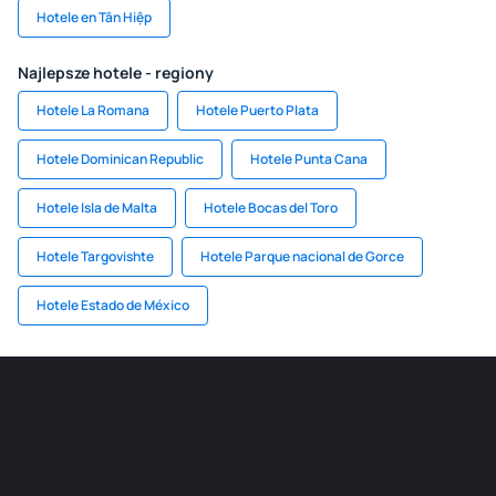
Hotele en Tân Hiệp
Najlepsze hotele - regiony
Hotele La Romana
Hotele Puerto Plata
Hotele Dominican Republic
Hotele Punta Cana
Hotele Isla de Malta
Hotele Bocas del Toro
Hotele Targovishte
Hotele Parque nacional de Gorce
Hotele Estado de México