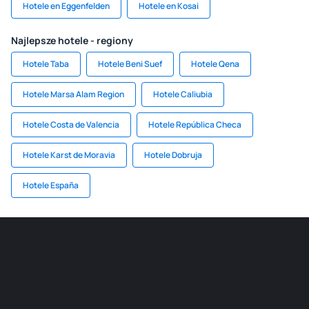
Hotele en Eggenfelden
Hotele en Kosai
Najlepsze hotele - regiony
Hotele Taba
Hotele Beni Suef
Hotele Qena
Hotele Marsa Alam Region
Hotele Caliubia
Hotele Costa de Valencia
Hotele República Checa
Hotele Karst de Moravia
Hotele Dobruja
Hotele España