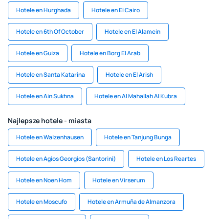
Hotele en Hurghada
Hotele en El Cairo
Hotele en 6th Of October
Hotele en El Alamein
Hotele en Guiza
Hotele en Borg El Arab
Hotele en Santa Katarina
Hotele en El Arish
Hotele en Ain Sukhna
Hotele en Al Mahallah Al Kubra
Najlepsze hotele - miasta
Hotele en Walzenhausen
Hotele en Tanjung Bunga
Hotele en Agios Georgios (Santorini)
Hotele en Los Reartes
Hotele en Noen Hom
Hotele en Virserum
Hotele en Moscufo
Hotele en Armuña de Almanzora