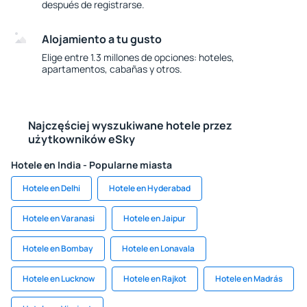
después de registrarse.
Alojamiento a tu gusto
Elige entre 1.3 millones de opciones: hoteles,
apartamentos, cabañas y otros.
Najczęściej wyszukiwane hotele przez
użytkowników eSky
Hotele en India - Popularne miasta
Hotele en Delhi
Hotele en Hyderabad
Hotele en Varanasi
Hotele en Jaipur
Hotele en Bombay
Hotele en Lonavala
Hotele en Lucknow
Hotele en Rajkot
Hotele en Madrás