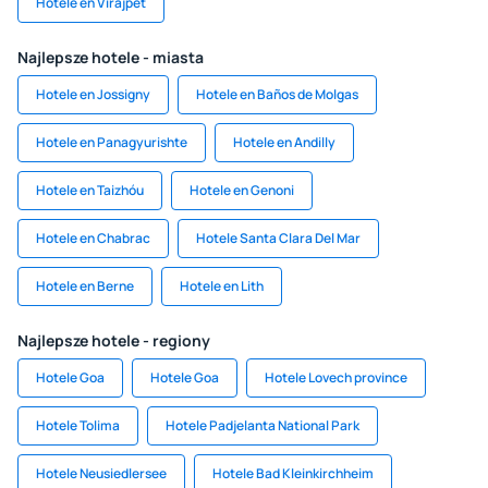
Hotele en Virajpet
Najlepsze hotele - miasta
Hotele en Jossigny
Hotele en Baños de Molgas
Hotele en Panagyurishte
Hotele en Andilly
Hotele en Taizhóu
Hotele en Genoni
Hotele en Chabrac
Hotele Santa Clara Del Mar
Hotele en Berne
Hotele en Lith
Najlepsze hotele - regiony
Hotele Goa
Hotele Goa
Hotele Lovech province
Hotele Tolima
Hotele Padjelanta National Park
Hotele Neusiedlersee
Hotele Bad Kleinkirchheim