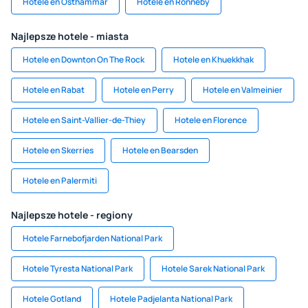
Hotele en Östhammar
Hotele en Ronneby
Najlepsze hotele - miasta
Hotele en Downton On The Rock
Hotele en Khuekkhak
Hotele en Rabat
Hotele en Perry
Hotele en Valmeinier
Hotele en Saint-Vallier-de-Thiey
Hotele en Florence
Hotele en Skerries
Hotele en Bearsden
Hotele en Palermiti
Najlepsze hotele - regiony
Hotele Farnebofjarden National Park
Hotele Tyresta National Park
Hotele Sarek National Park
Hotele Gotland
Hotele Padjelanta National Park