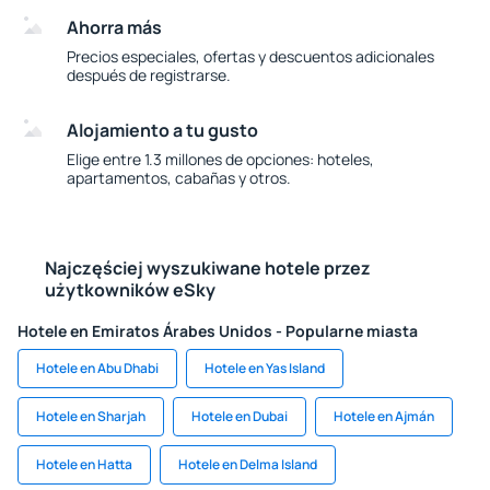
Ahorra más
Precios especiales, ofertas y descuentos adicionales
después de registrarse.
Alojamiento a tu gusto
Elige entre 1.3 millones de opciones: hoteles,
apartamentos, cabañas y otros.
Najczęściej wyszukiwane hotele przez
użytkowników eSky
Hotele en Emiratos Árabes Unidos - Popularne miasta
Hotele en Abu Dhabi
Hotele en Yas Island
Hotele en Sharjah
Hotele en Dubai
Hotele en Ajmán
Hotele en Hatta
Hotele en Delma Island