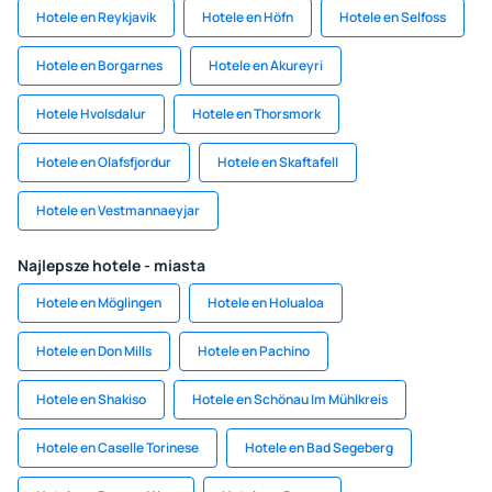
Hotele en Reykjavik
Hotele en Höfn
Hotele en Selfoss
Hotele en Borgarnes
Hotele en Akureyri
Hotele Hvolsdalur
Hotele en Thorsmork
Hotele en Olafsfjordur
Hotele en Skaftafell
Hotele en Vestmannaeyjar
Najlepsze hotele - miasta
Hotele en Möglingen
Hotele en Holualoa
Hotele en Don Mills
Hotele en Pachino
Hotele en Shakiso
Hotele en Schönau Im Mühlkreis
Hotele en Caselle Torinese
Hotele en Bad Segeberg