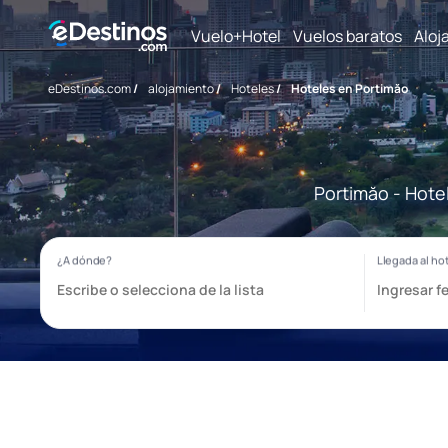
Vuelo+Hotel
Vuelos baratos
Aloj
eDestinos.com
/
alojamiento
/
Hoteles
/
Hoteles en Portimăo
Portimăo - Hote