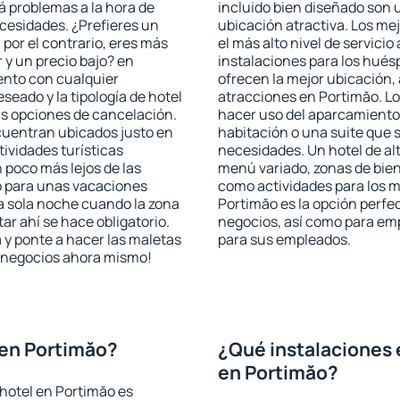
rá problemas a la hora de
incluido bien diseñado son 
ecesidades. ¿Prefieres un
ubicación atractiva. Los me
, por el contrario, eres más
el más alto nivel de servici
y un precio bajo? en
instalaciones para los huésp
ento con cualquier
ofrecen la mejor ubicación, 
seado y la tipología de hotel
atracciones en Portimăo. Lo
as opciones de cancelación.
hacer uso del aparcamiento 
ncuentran ubicados justo en
habitación o una suite que 
tividades turísticas
necesidades. Un hotel de al
poco más lejos de las
menú variado, zonas de bien
o para unas vacaciones
como actividades para los m
a sola noche cuando la zona
Portimăo es la opción perfect
r ahí se hace obligatorio.
negocios, así como para em
 y ponte a hacer las maletas
para sus empleados.
de negocios ahora mismo!
 en Portimăo?
¿Qué instalaciones 
en Portimăo?
hotel en Portimăo es