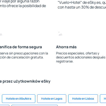
l viaje por alguna razón
“Vuelo+Hotel“ de eSky.es, qu
to ofrece la posibilidad de
con hasta un 30% de descu
anifica de forma segura
Ahorra más
serva sin preocupaciones con la
Precios especiales, ofertas y
ción de cancelación gratuita.
descuentos adicionales después
registrarse.
le przez użytkowników eSky
Hotele en Albufeira
Hotele en Lagos
Hotele en Lisboa
H