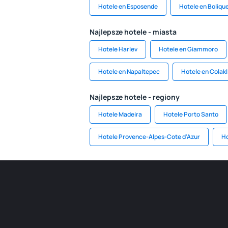
Hotele en Esposende
Hotele en Boliqu
Najlepsze hotele - miasta
Hotele Harlev
Hotele en Giammoro
Hotele en Napaltepec
Hotele en Colakl
Najlepsze hotele - regiony
Hotele Madeira
Hotele Porto Santo
Hotele Provence-Alpes-Cote d'Azur
Ho