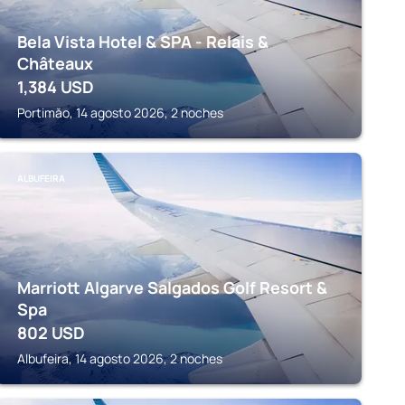
Bela Vista Hotel & SPA - Relais &
Châteaux
1,384
USD
Portimăo, 14 agosto 2026, 2 noches
ALBUFEIRA
Marriott Algarve Salgados Golf Resort &
Spa
802
USD
Albufeira, 14 agosto 2026, 2 noches