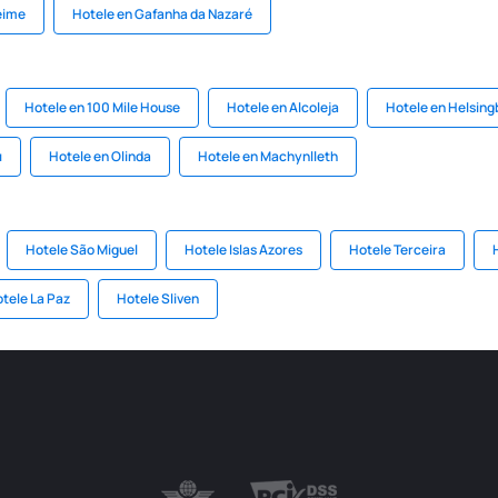
eime
Hotele en Gafanha da Nazaré
Hotele en 100 Mile House
Hotele en Alcoleja
Hotele en Helsing
ı
Hotele en Olinda
Hotele en Machynlleth
Hotele São Miguel
Hotele Islas Azores
Hotele Terceira
tele La Paz
Hotele Sliven