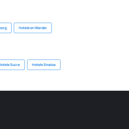
borg
Hotele en Warder
Hotele Sucre
Hotele Sinaloa