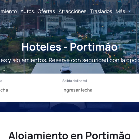
amiento
Autos
Ofertas
Atracciones
Traslados
Más
Hoteles - Portimăo
les y alojamientos. Reserve con seguridad con la opci
Alojamiento en Portimăo