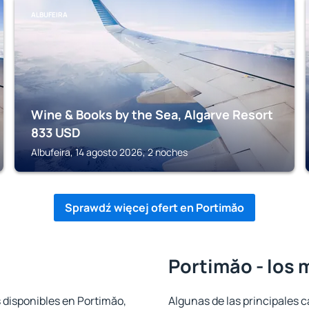
ALBUFEIRA
Wine & Books by the Sea, Algarve Resort
833
USD
Albufeira, 14 agosto 2026, 2 noches
Sprawdź więcej ofert en Portimăo
Portimăo - los 
 disponibles en Portimăo,
Algunas de las principales c