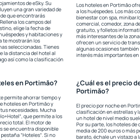
lojamientos de eSky. Su
Los hoteles en Portimăo ofre
cluyen una gran variedad de
a los huéspedes. Los más co
a de que encontrarás
bienestar con spa, minibar/c
Rellena los campos del
comercial, comedor, zona d
tino, elige la fecha de
gratuito, y folletos informat
 huéspedes y habitaciones y
más interesantes de la zon
a te mostrarán los
ofrecen un servicio de trans
chas seleccionadas. Tienes
algunas ocasiones también r
 la distancia del hotel al
interés más importantes en
ago así como la clasificación
eles en Portimăo?
¿Cuál es el precio d
Portimăo?
 te permite ahorrar tiempo y
de hoteles en Portimăo y
El precio por noche en Port
a tus necesidades. Mucha
clasificación en estrellas y
lo+Hotel“, que permite a los
un hotel de nivel medio suel
ecio total. El motor de
Por su parte, los hoteles de
s se encuentra disponible
media de 200 euros o más p
a pestaña “Hoteles“. Si no
barato, échale un vistazo a 