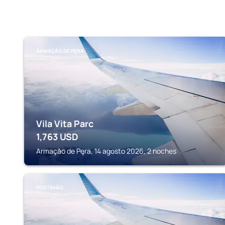
ARMAÇĂO DE PĘRA
Vila Vita Parc
1,763
USD
Armaçăo de Pęra, 14 agosto 2026, 2 noches
PORTIMĂO