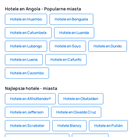
Hotele en Angola - Popularne miasta
Hotele en Huambo
Hotele en Benguela
Hotele en Catumbela
Hotele en Luanda
Hotele en Lubango
Hotele en Soyo
Hotele en Dundo
Hotele en Luena
Hotele en Cafunfo
Hotele en Cazombo
Najlepsze hotele - miasta
Hotele en Althüttendorf
Hotele en Obstalden
Hotele en Jefferson
Hotele en Osvaldo Cruz
Hotele en Scrabster
Hotele Blanzy
Hotele en Putián