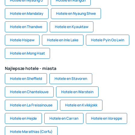
Hotele en Nyaung U
Hotele en Rangún
Hotele en Mandalay
Hotele en Nyaung Shwe
Hotele en Thandwe
Hotele en Kyauktaw
Hotele Hsipaw
Hotele en Inle Lake
Hotele Pyin Oo Lwin
Hotele en Mong Hsat
Najlepsze hotele - miasta
Hotele en Sheffield
Hotele en Stavoren
Hotele en Chantelouve
Hotele en Warstein
Hotele en La Freissinouse
Hotele en Kvikkjokk
Hotele en Hejde
Hotele en Carran
Hotele en Voreppe
Hotele Marathias (Corfu)