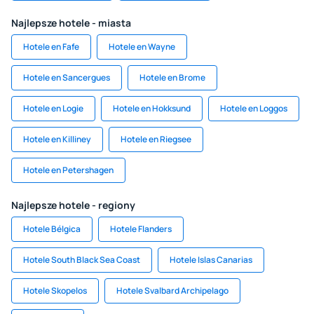
Najlepsze hotele - miasta
Hotele en Fafe
Hotele en Wayne
Hotele en Sancergues
Hotele en Brome
Hotele en Logie
Hotele en Hokksund
Hotele en Loggos
Hotele en Killiney
Hotele en Riegsee
Hotele en Petershagen
Najlepsze hotele - regiony
Hotele Bélgica
Hotele Flanders
Hotele South Black Sea Coast
Hotele Islas Canarias
Hotele Skopelos
Hotele Svalbard Archipelago