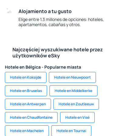
Alojamiento a tu gusto
Elige entre 1.3 millones de opciones: hoteles,
apartamentos, cabañas y otros.
Najczęściej wyszukiwane hotele przez
użytkowników eSky
Hotele en Bélgica - Popularne miasta
Hotele en Koksijde
Hotele en Nieuwpoort
Hotele en Bruselas
Hotele en Middelkerke
Hotele en Antwerpen
Hotele en Zoutleeuw
Hotele en Chaudfontaine
Hotele en Visé
Hotele en Machelen
Hotele en Tournai