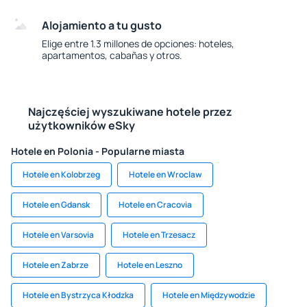
Alojamiento a tu gusto
Elige entre 1.3 millones de opciones: hoteles,
apartamentos, cabañas y otros.
Najczęściej wyszukiwane hotele przez
użytkowników eSky
Hotele en Polonia - Popularne miasta
Hotele en Kolobrzeg
Hotele en Wroclaw
Hotele en Gdansk
Hotele en Cracovia
Hotele en Varsovia
Hotele en Trzesacz
Hotele en Zabrze
Hotele en Leszno
Hotele en Bystrzyca Kłodzka
Hotele en Międzywodzie