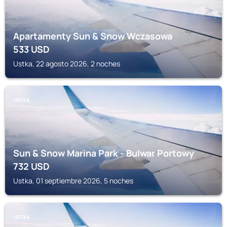
Apartamenty Sun & Snow Wczasowa
533
USD
Ustka, 22 agosto 2026, 2 noches
USTKA
Sun & Snow Marina Park - Bulwar Portowy
732
USD
Ustka, 01 septiembre 2026, 5 noches
USTKA