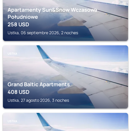
Apartamenty Sun&Snow Wczasowa
Południowe
258
USD
Ustka, 06 septiembre 2026, 2 noches
USTKA
Grand Baltic Apartments
408
USD
Ustka, 27 agosto 2026, 3 noches
USTKA