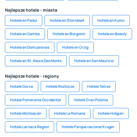
Najlepsze hotele - miasta
Hotele en Padul
Hotele en Stornäset
Hotele en Kumo
Hotele en Gamba
Hotele en Burgsinn
Hotele en Beauly
Hotele en Domusnovas
Hotele en Ürzig
Hotele en St. Alexis Des Monts
Hotele en San Mauricio
Najlepsze hotele - regiony
Hotele Gorce
Hotele Roztocze
Hotele Tatras
Hotele Pomerania Occidental
Hotele Gran Polonia
Hotele Michoacán
Hotele La Romana
Hotele Holguín
Hotele Larnaca Region
Hotele Parque nacional Kruger