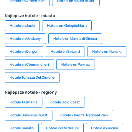
Hotele en Aireys Inlet
Hotele en Mount Buller
Najlepsze hotele - miasta
Hotele en Jaslo
Hotele en Kleinpöchlarn
Hotele en Oriskany
Hotele en Marina di Ginosa
Hotele en Dargun
Hotele en Seward
Hotele en Murano
Hotele en Chemancheri
Hotele en Payrac
Hotele Tonezza Del Cimone
Najlepsze hotele - regiony
Hotele Tasmania
Hotele Gold Coast
Hotele Sunshine Coast
Hotele Khao Yai National Park
Hotele Banato
Hotele Porta del Sol
Hotele Vysocina