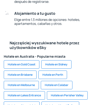
después de registrarse.
Alojamiento a tu gusto
Elige entre 1.3 millones de opciones: hoteles,
apartamentos, cabañas y otros.
Najczęściej wyszukiwane hotele przez
użytkowników eSky
Hotele en Australia - Popularne miasta
Hotele en Gold Coast
Hotele en Sídney
Hotele en Brisbane
Hotele en Perth
Hotele en Melbourne
Hotele en Calabar
Hotele en Lakes Entrance
Hotele en Perisher Valley