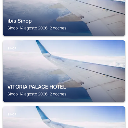
ibis Sinop
Sinop, 14 agosto 2026, 2 noches
SINOP
VITORIA PALACE HOTEL
Sinop, 14 agosto 2026, 2 noches
SINOP