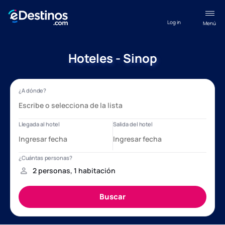
Log in
Menú
Hoteles - Sinop