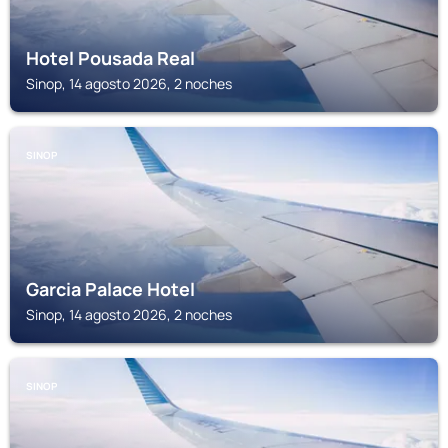
Hotel Pousada Real
Sinop, 14 agosto 2026, 2 noches
SINOP
Garcia Palace Hotel
Sinop, 14 agosto 2026, 2 noches
SINOP