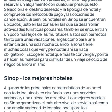
reservar un alojamiento con cualquier presupuesto.
Selecciona el destino deseado y la tipología de hotel y
comprueba los métodos de pago y las opciones de
cancelación. Si bien los hoteles en Sinop se encuentran
ubicados justo en las zonas en las que se desarrollan
actividades turísticas populares, también se encuentran
un poco más lejos de las multitudes. Estos son perfectos
tanto para unas vacaciones largas como para una
estancia de una sola noche cuando la zona tiene
muchas cosas que ver y pernoctar ahí se hace
obligatorio. ¡Escoge el hotel que más te convenga y ponte
a hacer las maletas para disfrutar de un viaje de ocio o de
negocios ahora mismo!
Sinop - los mejores hoteles
Algunas de las principales características de un hotel
con todo incluido bien diseñado son unos servicios
variados y una ubicación atractiva. Los mejores hoteles
en Sinop garantizan el más alto nivel de servicio así como
una amplia variedad de instalaciones para los