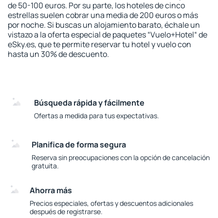
de 50-100 euros. Por su parte, los hoteles de cinco
estrellas suelen cobrar una media de 200 euros o más
por noche. Si buscas un alojamiento barato, échale un
vistazo a la oferta especial de paquetes “Vuelo+Hotel“ de
eSky.es, que te permite reservar tu hotel y vuelo con
hasta un 30% de descuento.
Búsqueda rápida y fácilmente
Ofertas a medida para tus expectativas.
Planifica de forma segura
Reserva sin preocupaciones con la opción de cancelación
gratuita.
Ahorra más
Precios especiales, ofertas y descuentos adicionales
después de registrarse.