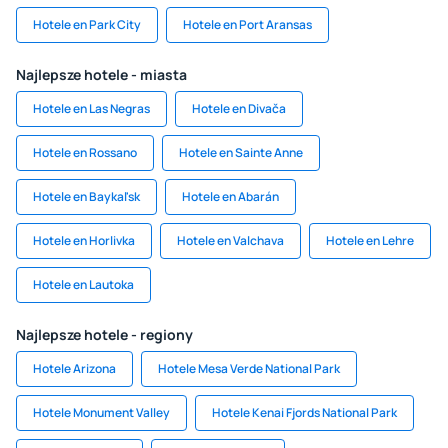
Hotele en Park City
Hotele en Port Aransas
Najlepsze hotele - miasta
Hotele en Las Negras
Hotele en Divača
Hotele en Rossano
Hotele en Sainte Anne
Hotele en Baykal'sk
Hotele en Abarán
Hotele en Horlivka
Hotele en Valchava
Hotele en Lehre
Hotele en Lautoka
Najlepsze hotele - regiony
Hotele Arizona
Hotele Mesa Verde National Park
Hotele Monument Valley
Hotele Kenai Fjords National Park