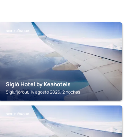
SIGLUFJÖROUR
Sigló Hotel by Keahotels
Siglufjörour, 14 agosto 2026, 2 noches
SIGLUFJÖROUR