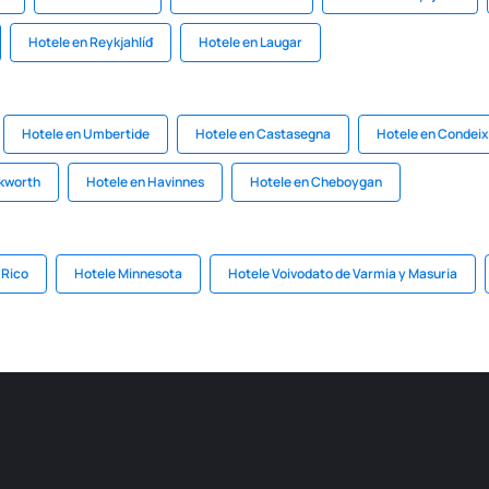
Hotele en Reykjahlíđ
Hotele en Laugar
Hotele en Umbertide
Hotele en Castasegna
Hotele en Condei
kworth
Hotele en Havinnes
Hotele en Cheboygan
 Rico
Hotele Minnesota
Hotele Voivodato de Varmia y Masuria