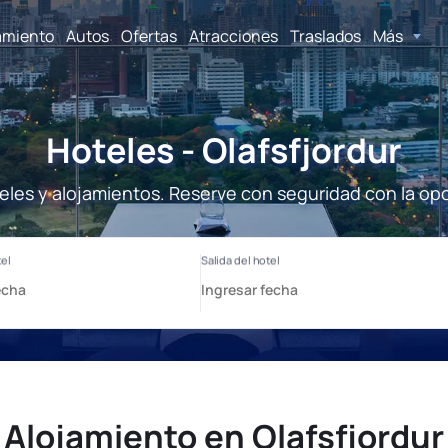
amiento
Autos
Ofertas
Atracciones
Traslados
Más
Hoteles - Olafsfjordur
teles y alojamientos. Reserve con seguridad con la op
Alojamiento en Olafsfjordur