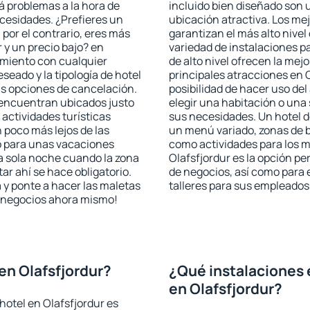
rá problemas a la hora de
incluido bien diseñado son 
ecesidades. ¿Prefieres un
ubicación atractiva. Los mej
, por el contrario, eres más
garantizan el más alto nivel
y un precio bajo? en
variedad de instalaciones p
amiento con cualquier
de alto nivel ofrecen la mejo
seado y la tipología de hotel
principales atracciones en 
as opciones de cancelación.
posibilidad de hacer uso de
e encuentran ubicados justo
elegir una habitación o una
 actividades turísticas
sus necesidades. Un hotel d
poco más lejos de las
un menú variado, zonas de b
o para unas vacaciones
como actividades para los m
a sola noche cuando la zona
Olafsfjordur es la opción per
r ahí se hace obligatorio.
de negocios, así como para
 y ponte a hacer las maletas
talleres para sus empleados
de negocios ahora mismo!
en Olafsfjordur?
¿Qué instalaciones 
en Olafsfjordur?
hotel en Olafsfjordur es