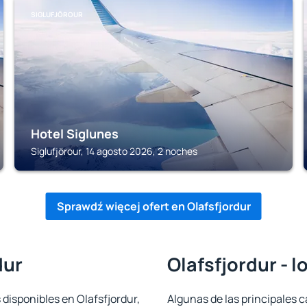
SIGLUFJÖROUR
Hotel Siglunes
Siglufjörour, 14 agosto 2026, 2 noches
Sprawdź więcej ofert en Olafsfjordur
dur
Olafsfjordur - 
 disponibles en Olafsfjordur,
Algunas de las principales c