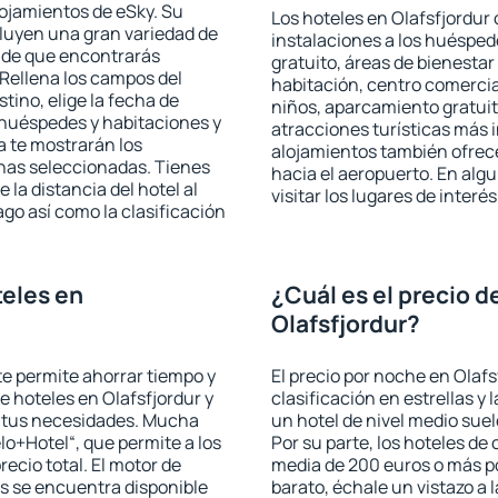
lojamientos de eSky. Su
Los hoteles en Olafsfjordur 
cluyen una gran variedad de
instalaciones a los huéspe
a de que encontrarás
gratuito, áreas de bienestar
Rellena los campos del
habitación, centro comercia
tino, elige la fecha de
niños, aparcamiento gratuito
 huéspedes y habitaciones y
atracciones turísticas más 
a te mostrarán los
alojamientos también ofrece
chas seleccionadas. Tienes
hacia el aeropuerto. En al
 la distancia del hotel al
visitar los lugares de inter
ago así como la clasificación
eles en
¿Cuál es el precio d
Olafsfjordur?
 te permite ahorrar tiempo y
El precio por noche en Olafs
e hoteles en Olafsfjordur y
clasificación en estrellas y
a tus necesidades. Mucha
un hotel de nivel medio suel
lo+Hotel“, que permite a los
Por su parte, los hoteles de
ecio total. El motor de
media de 200 euros o más p
s se encuentra disponible
barato, échale un vistazo a 