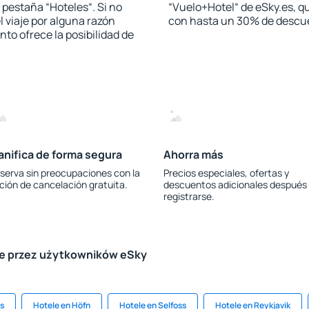
a pestaña “Hoteles“. Si no
“Vuelo+Hotel“ de eSky.es, qu
l viaje por alguna razón
con hasta un 30% de descu
to ofrece la posibilidad de
anifica de forma segura
Ahorra más
serva sin preocupaciones con la
Precios especiales, ofertas y
ción de cancelación gratuita.
descuentos adicionales después
registrarse.
le przez użytkowników eSky
s
Hotele en Höfn
Hotele en Selfoss
Hotele en Reykjavik