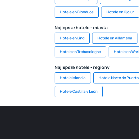
Hotele en Blonduos
Hotele en Kjolur
Najlepsze hotele - miasta
Hotele en Lind
Hotele en Villamena
Hotele en Trebaseleghe
Hotele en War
Najlepsze hotele - regiony
Hotele Islandia
Hotele Norte de Puerto
Hotele Castilla y León