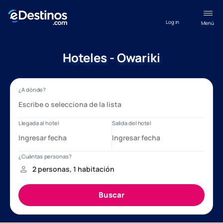
Log in
Menú
Hoteles - Owariki