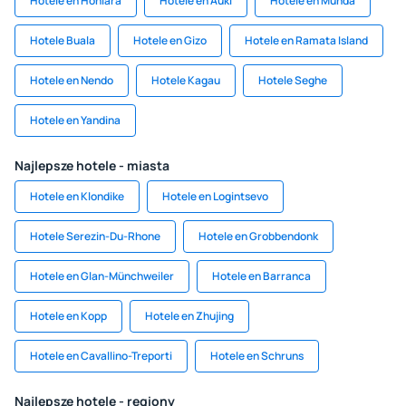
Hotele en Honiara
Hotele en Auki
Hotele en Munda
Hotele Buala
Hotele en Gizo
Hotele en Ramata Island
Hotele en Nendo
Hotele Kagau
Hotele Seghe
Hotele en Yandina
Najlepsze hotele - miasta
Hotele en Klondike
Hotele en Logintsevo
Hotele Serezin-Du-Rhone
Hotele en Grobbendonk
Hotele en Glan-Münchweiler
Hotele en Barranca
Hotele en Kopp
Hotele en Zhujing
Hotele en Cavallino-Treporti
Hotele en Schruns
Najlepsze hotele - regiony