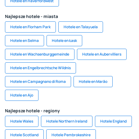
Hotele en Haverfordwest
Najlepsze hotele - miasta
Hotele en Florham Park
Hotele en Talayuela
Hotele en Selma
Hotele en Łask
Hotele en Wachsenburggemeinde
Hotele en Aubervilliers
Hotele en Engelbrechtsche Wildnis
Hotele en Campagnano di Roma
Hotele en Marăo
Hotele en Ajo
Najlepsze hotele - regiony
Hotele Wales
Hotele Northern Ireland
Hotele England
Hotele Scotland
Hotele Pembrokeshire