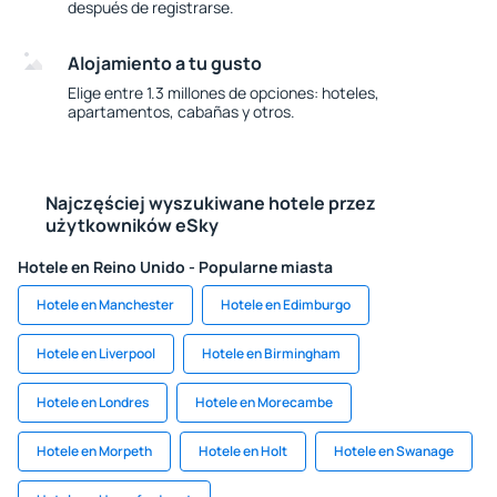
después de registrarse.
Alojamiento a tu gusto
Elige entre 1.3 millones de opciones: hoteles,
apartamentos, cabañas y otros.
Najczęściej wyszukiwane hotele przez
użytkowników eSky
Hotele en Reino Unido - Popularne miasta
Hotele en Manchester
Hotele en Edimburgo
Hotele en Liverpool
Hotele en Birmingham
Hotele en Londres
Hotele en Morecambe
Hotele en Morpeth
Hotele en Holt
Hotele en Swanage