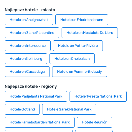
Najlepsze hotele - miasta
Hotele en Anelghowhat
Hotele en Friedrichsbrunn
Hotele en Ziano Piacentino
Hotele en Hostalets De Llers
Hotele en Intercourse
Hotele en Petite-Rivière
Hotele en Kollnburg
Hotele en Choibalsan
Hotele en Cassadaga
Hotele en Pommerit-Jaudy
Najlepsze hotele - regiony
Hotele Padjelanta National Park
Hotele Tyresta National Park
Hotele Gotland
Hotele Sarek National Park
Hotele Farnebofjarden National Park
Hotele Reunión