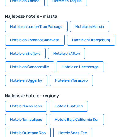
Hotele en Atlixco
Hotele en Tequila
Najlepsze hotele - miasta
Hotele en Lemon Tree Passage
Hotele en Marsia
Hotele en Romano Canavese
Hotele en Orangeburg
Hotele en Eidfjord
Hotele en Afton
Hotele en Concordville
Hotele en Hertsberge
Hotele en Uggerby
Hotele en Tarasovo
Najlepsze hotele - regiony
Hotele Nuevo León
Hotele Huatulco
Hotele Tamaulipas
Hotele Baja California Sur
Hotele Quintana Roo
Hotele Saas-Fee