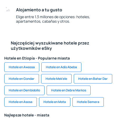
Alojamiento a tu gusto
Elige entre 1.3 millones de opciones: hoteles,
apartamentos, cabañas y otros.
Najczęściej wyszukiwane hotele przez
użytkowników eSky
Hotele en Etiopía - Popularne miasta
Hotele en Awassa
Hotele en Adís Abeba
Hotele en Gondar
Hotele Mek'ele
Hotele en Bahar Dar
Hotele en Dembidollo
Hotele en Debre Markos
Hotele en Asosa
Hotele en Mota
Hotele Semera
Najlepsze hotele - miasta