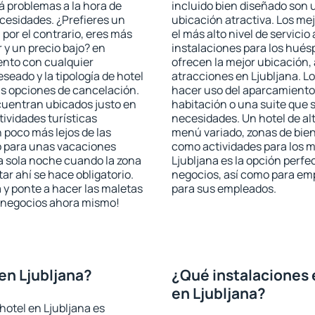
rá problemas a la hora de
incluido bien diseñado son 
ecesidades. ¿Prefieres un
ubicación atractiva. Los me
, por el contrario, eres más
el más alto nivel de servici
y un precio bajo? en
instalaciones para los huésp
ento con cualquier
ofrecen la mejor ubicación, 
seado y la tipología de hotel
atracciones en Ljubljana. Lo
as opciones de cancelación.
hacer uso del aparcamiento 
ncuentran ubicados justo en
habitación o una suite que 
tividades turísticas
necesidades. Un hotel de al
poco más lejos de las
menú variado, zonas de bien
o para unas vacaciones
como actividades para los m
a sola noche cuando la zona
Ljubljana es la opción perfec
r ahí se hace obligatorio.
negocios, así como para em
 y ponte a hacer las maletas
para sus empleados.
de negocios ahora mismo!
en Ljubljana?
¿Qué instalaciones 
en Ljubljana?
hotel en Ljubljana es