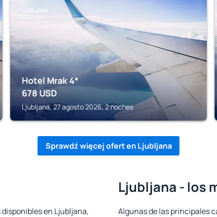
LJUBLJANA
Hotel Mrak 4*
678
USD
Ljubljana, 27 agosto 2026, 2 noches
Sprawdź więcej ofert en Ljubljana
Ljubljana - los
 disponibles en Ljubljana,
Algunas de las principales c