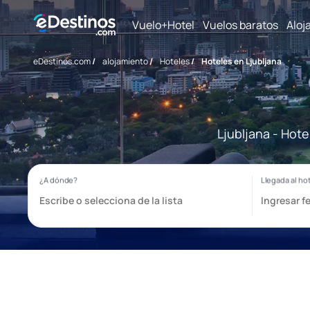
Vuelo+Hotel
Vuelos baratos
Aloj
eDestinos.com
/
alojamiento
/
Hoteles
/
Hoteles en Ljubljana
Ljubljana - Hot