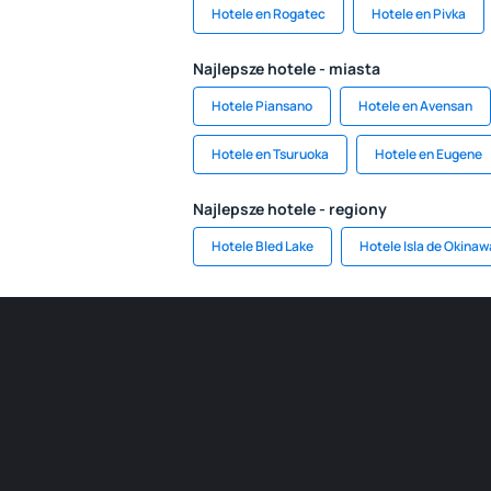
Hotele en Rogatec
Hotele en Pivka
Najlepsze hotele - miasta
Hotele Piansano
Hotele en Avensan
Hotele en Tsuruoka
Hotele en Eugene
Najlepsze hotele - regiony
Hotele Bled Lake
Hotele Isla de Okinaw