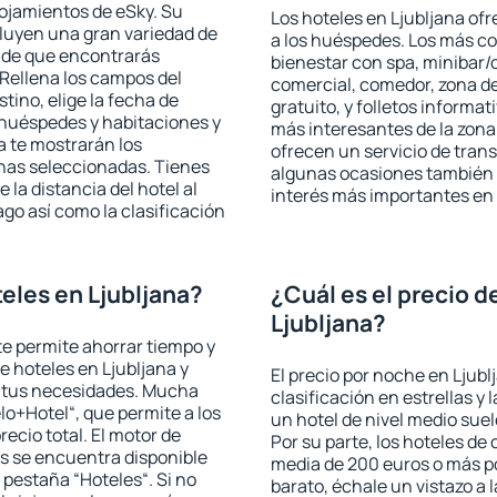
lojamientos de eSky. Su
Los hoteles en Ljubljana ofr
cluyen una gran variedad de
a los huéspedes. Los más co
a de que encontrarás
bienestar con spa, minibar/c
Rellena los campos del
comercial, comedor, zona d
tino, elige la fecha de
gratuito, y folletos informat
 huéspedes y habitaciones y
más interesantes de la zon
a te mostrarán los
ofrecen un servicio de trans
chas seleccionadas. Tienes
algunas ocasiones también r
 la distancia del hotel al
interés más importantes en 
ago así como la clasificación
eles en Ljubljana?
¿Cuál es el precio d
Ljubljana?
 te permite ahorrar tiempo y
e hoteles en Ljubljana y
El precio por noche en Ljubl
a tus necesidades. Mucha
clasificación en estrellas y
lo+Hotel“, que permite a los
un hotel de nivel medio suel
ecio total. El motor de
Por su parte, los hoteles de
s se encuentra disponible
media de 200 euros o más p
a pestaña “Hoteles“. Si no
barato, échale un vistazo a 