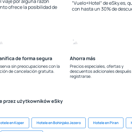
l viaje por alguna razón
“Vuelo+Hotel“ de eSky.es, qu
to ofrece la posibilidad de
con hasta un 30% de descu
anifica de forma segura
Ahorra más
serva sin preocupaciones con la
Precios especiales, ofertas y
ción de cancelación gratuita.
descuentos adicionales después
registrarse.
le przez użytkowników eSky
otele en Koper
Hotele en Bohinjsko Jezero
Hotele en Piran