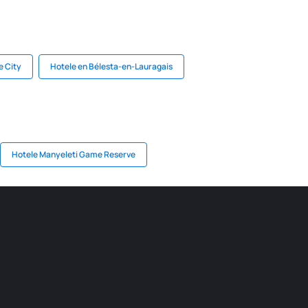
e City
Hotele en Bélesta-en-Lauragais
Hotele Manyeleti Game Reserve