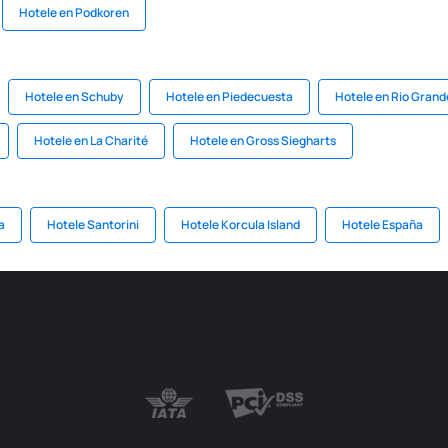
Hotele en Podkoren
Hotele en Schuby
Hotele en Piedecuesta
Hotele en Rio Grand
Hotele en La Charité
Hotele en Gross Siegharts
a
Hotele Santorini
Hotele Korcula Island
Hotele España