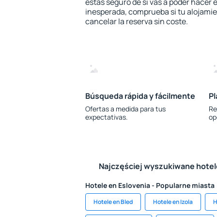
estás seguro de si vas a poder hacer e
inesperada, comprueba si tu alojamien
cancelar la reserva sin coste.
Búsqueda rápida y fácilmente
Pl
Ofertas a medida para tus
Re
expectativas.
op
Najczęściej wyszukiwane hote
Hotele en Eslovenia - Popularne miasta
Hotele en Bled
Hotele en Izola
H