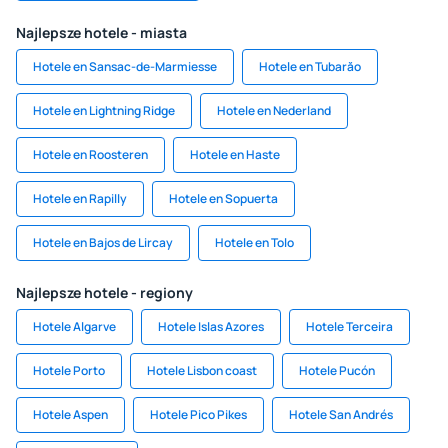
Najlepsze hotele - miasta
Hotele en Sansac-de-Marmiesse
Hotele en Tubarăo
Hotele en Lightning Ridge
Hotele en Nederland
Hotele en Roosteren
Hotele en Haste
Hotele en Rapilly
Hotele en Sopuerta
Hotele en Bajos de Lircay
Hotele en Tolo
Najlepsze hotele - regiony
Hotele Algarve
Hotele Islas Azores
Hotele Terceira
Hotele Porto
Hotele Lisbon coast
Hotele Pucón
Hotele Aspen
Hotele Pico Pikes
Hotele San Andrés