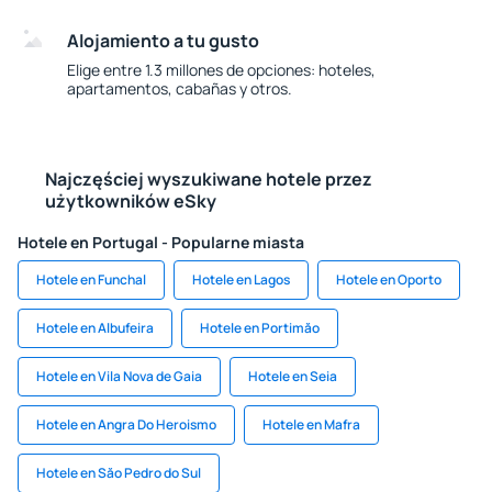
Alojamiento a tu gusto
Elige entre 1.3 millones de opciones: hoteles,
apartamentos, cabañas y otros.
Najczęściej wyszukiwane hotele przez
użytkowników eSky
Hotele en Portugal - Popularne miasta
Hotele en Funchal
Hotele en Lagos
Hotele en Oporto
Hotele en Albufeira
Hotele en Portimăo
Hotele en Vila Nova de Gaia
Hotele en Seia
Hotele en Angra Do Heroismo
Hotele en Mafra
Hotele en Săo Pedro do Sul