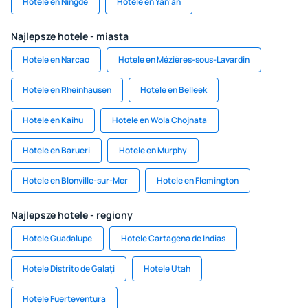
Hotele en Ningdé
Hotele en Yan'an
Najlepsze hotele - miasta
Hotele en Narcao
Hotele en Mézières-sous-Lavardin
Hotele en Rheinhausen
Hotele en Belleek
Hotele en Kaihu
Hotele en Wola Chojnata
Hotele en Barueri
Hotele en Murphy
Hotele en Blonville-sur-Mer
Hotele en Flemington
Najlepsze hotele - regiony
Hotele Guadalupe
Hotele Cartagena de Indias
Hotele Distrito de Galați
Hotele Utah
Hotele Fuerteventura