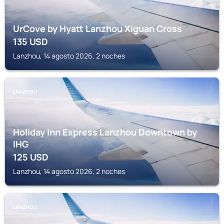
UrCove by Hyatt Lanzhou Xiguan Cross
135
USD
Lanzhou, 14 agosto 2026, 2 noches
LANZHOU
Holiday Inn Express Lanzhou Downtown by
IHG
125
USD
Lanzhou, 14 agosto 2026, 2 noches
LANZHOU