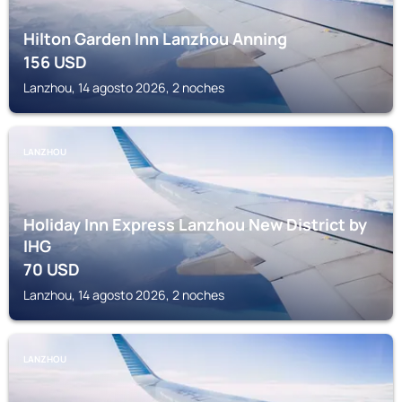
Hilton Garden Inn Lanzhou Anning
156
USD
Lanzhou, 14 agosto 2026, 2 noches
LANZHOU
Holiday Inn Express Lanzhou New District by
IHG
70
USD
Lanzhou, 14 agosto 2026, 2 noches
LANZHOU