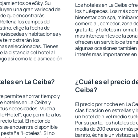
lojamientos de eSky. Su
Los hoteles en La Ceiba ofre
cluyen una gran variedad de
los huéspedes. Los más comu
a de que encontrarás
bienestar con spa, minibar/c
Rellena los campos del
comercial, comedor, zona d
tino, elige la fecha de
gratuito, y folletos informat
 huéspedes y habitaciones y
más interesantes de la zon
a te mostrarán los
ofrecen un servicio de trans
chas seleccionadas. Tienes
algunas ocasiones también r
 la distancia del hotel al
interés más importantes en 
ago así como la clasificación
eles en La Ceiba?
¿Cuál es el precio d
Ceiba?
 te permite ahorrar tiempo y
de hoteles en La Ceiba y
El precio por noche en La Ce
a tus necesidades. Mucha
clasificación en estrellas y
lo+Hotel“, que permite a los
un hotel de nivel medio suel
ecio total. El motor de
Por su parte, los hoteles de
s se encuentra disponible
media de 200 euros o más p
a pestaña “Hoteles“. Si no
barato, échale un vistazo a 