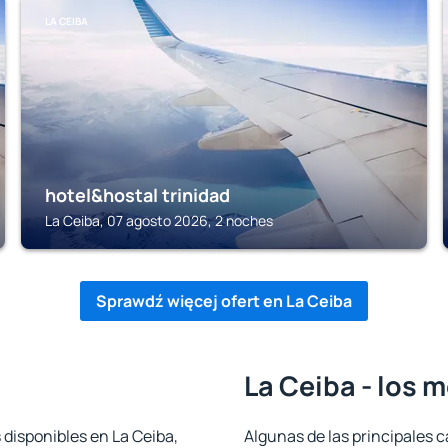
LA CEIBA
hotel&hostal trinidad
La Ceiba, 07 agosto 2026, 2 noches
Sprawdź więcej ofert en La Ceiba
La Ceiba - los 
 disponibles en La Ceiba,
Algunas de las principales c