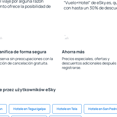
l viaje por alguna razón
“Vuelo+Hotel“ de eSky.es, qu
to ofrece la posibilidad de
con hasta un 30% de descu
anifica de forma segura
Ahorra más
serva sin preocupaciones con la
Precios especiales, ofertas y
ción de cancelación gratuita.
descuentos adicionales después
registrarse.
le przez użytkowników eSky
án
Hotele en Tegucigalpa
Hotele en Tela
Hotele en San Pedr