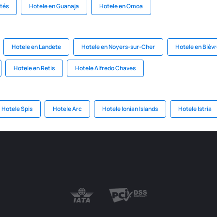
rtés
Hotele en Guanaja
Hotele en Omoa
Hotele en Landete
Hotele en Noyers-sur-Cher
Hotele en Bièv
Hotele en Retis
Hotele Alfredo Chaves
Hotele Spis
Hotele Arc
Hotele Ionian Islands
Hotele Istria