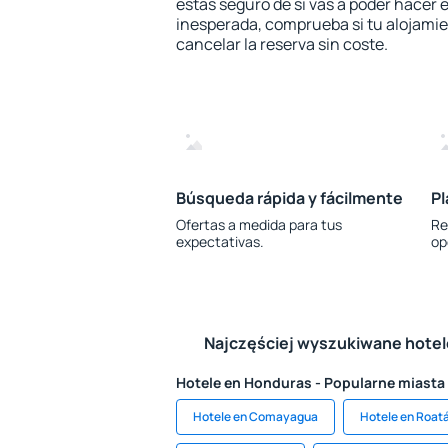
estás seguro de si vas a poder hacer e
inesperada, comprueba si tu alojamien
cancelar la reserva sin coste.
Búsqueda rápida y fácilmente
Pl
Ofertas a medida para tus
Re
expectativas.
op
Najczęściej wyszukiwane hote
Hotele en Honduras - Popularne miasta
Hotele en Comayagua
Hotele en Roat