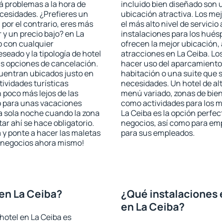
rá problemas a la hora de
incluido bien diseñado son 
ecesidades. ¿Prefieres un
ubicación atractiva. Los me
, por el contrario, eres más
el más alto nivel de servici
y un precio bajo? en La
instalaciones para los huésp
o con cualquier
ofrecen la mejor ubicación, 
seado y la tipología de hotel
atracciones en La Ceiba. Lo
as opciones de cancelación.
hacer uso del aparcamiento 
cuentran ubicados justo en
habitación o una suite que 
tividades turísticas
necesidades. Un hotel de al
poco más lejos de las
menú variado, zonas de bien
o para unas vacaciones
como actividades para los m
a sola noche cuando la zona
La Ceiba es la opción perfect
r ahí se hace obligatorio.
negocios, así como para em
 y ponte a hacer las maletas
para sus empleados.
de negocios ahora mismo!
en La Ceiba?
¿Qué instalaciones 
en La Ceiba?
hotel en La Ceiba es