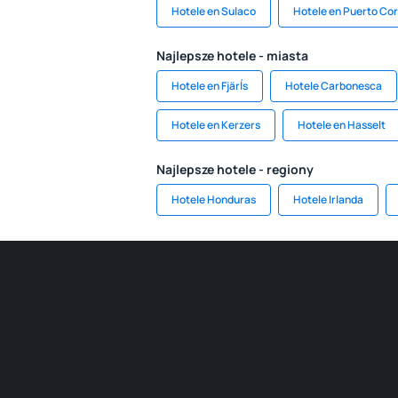
Hotele en Sulaco
Hotele en Puerto Co
Najlepsze hotele - miasta
Hotele en Fjärĺs
Hotele Carbonesca
Hotele en Kerzers
Hotele en Hasselt
Najlepsze hotele - regiony
Hotele Honduras
Hotele Irlanda