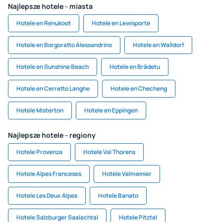
Najlepsze hotele - miasta
Hotele en Renukoot
Hotele en Lewisporte
Hotele en Borgoratto Alessandrino
Hotele en Walldorf
Hotele en Sunshine Beach
Hotele en Brădetu
Hotele en Cerretto Langhe
Hotele en Checheng
Hotele Misterton
Hotele en Eppingen
Najlepsze hotele - regiony
Hotele Provenza
Hotele Val Thorens
Hotele Alpes Franceses
Hotele Valmeinier
Hotele Les Deux Alpes
Hotele Banato
Hotele Salzburger Saalachtal
Hotele Pitztal