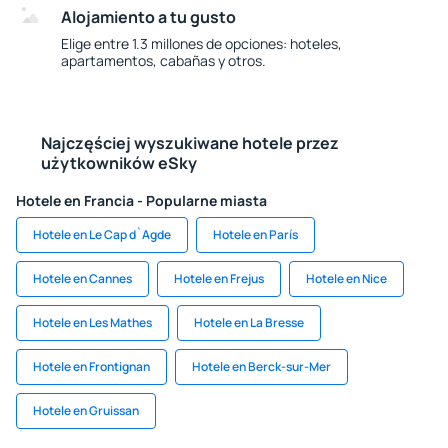
Alojamiento a tu gusto
Elige entre 1.3 millones de opciones: hoteles,
apartamentos, cabañas y otros.
Najczęściej wyszukiwane hotele przez
użytkowników eSky
Hotele en Francia - Popularne miasta
Hotele en Le Cap d`Agde
Hotele en París
Hotele en Cannes
Hotele en Frejus
Hotele en Nice
Hotele en Les Mathes
Hotele en La Bresse
Hotele en Frontignan
Hotele en Berck-sur-Mer
Hotele en Gruissan