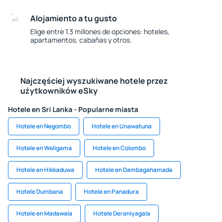
Alojamiento a tu gusto
Elige entre 1.3 millones de opciones: hoteles,
apartamentos, cabañas y otros.
Najczęściej wyszukiwane hotele przez
użytkowników eSky
Hotele en Sri Lanka - Popularne miasta
Hotele en Negombo
Hotele en Unawatuna
Hotele en Weligama
Hotele en Colombo
Hotele en Hikkaduwa
Hotele en Dambagahamada
Hotele Dumbana
Hotele en Panadura
Hotele en Madawala
Hotele Deraniyagala