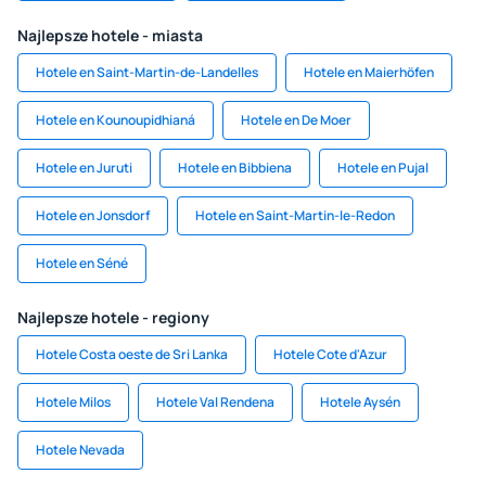
Najlepsze hotele - miasta
Hotele en Saint-Martin-de-Landelles
Hotele en Maierhöfen
Hotele en Kounoupidhianá
Hotele en De Moer
Hotele en Juruti
Hotele en Bibbiena
Hotele en Pujal
Hotele en Jonsdorf
Hotele en Saint-Martin-le-Redon
Hotele en Séné
Najlepsze hotele - regiony
Hotele Costa oeste de Sri Lanka
Hotele Cote d'Azur
Hotele Milos
Hotele Val Rendena
Hotele Aysén
Hotele Nevada