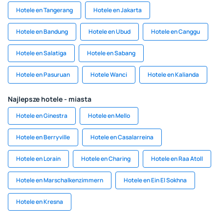
Hotele en Tangerang
Hotele en Jakarta
Hotele en Bandung
Hotele en Ubud
Hotele en Canggu
Hotele en Salatiga
Hotele en Sabang
Hotele en Pasuruan
Hotele Wanci
Hotele en Kalianda
Najlepsze hotele - miasta
Hotele en Ginestra
Hotele en Mello
Hotele en Berryville
Hotele en Casalarreina
Hotele en Lorain
Hotele en Charing
Hotele en Raa Atoll
Hotele en Marschalkenzimmern
Hotele en Ein El Sokhna
Hotele en Kresna