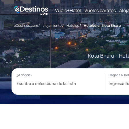
Vuelo+Hotel
Vuelos baratos
Aloj
eDestinos.com
/
alojamiento
/
Hoteles
/
Hoteles en Kota Bharu
Kota Bharu - Hot