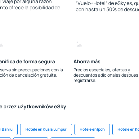
l viaje por alguna razón
“Vuelo+Hotel“ de eSky.es, qu
to ofrece la posibilidad de
con hasta un 30% de descu
anifica de forma segura
Ahorra más
serva sin preocupaciones con la
Precios especiales, ofertas y
ción de cancelación gratuita.
descuentos adicionales después
registrarse.
le przez użytkowników eSky
r Bahru
Hotele en Kuala Lumpur
Hotele en Ipoh
Hotele en K