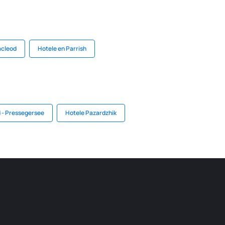
acleod
Hotele en Parrish
d - Pressegersee
Hotele Pazardzhik