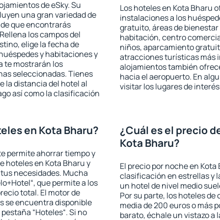
lojamientos de eSky. Su
Los hoteles en Kota Bharu of
cluyen una gran variedad de
instalaciones a los huéspe
a de que encontrarás
gratuito, áreas de bienestar
Rellena los campos del
habitación, centro comercia
tino, elige la fecha de
niños, aparcamiento gratuito
 huéspedes y habitaciones y
atracciones turísticas más 
a te mostrarán los
alojamientos también ofrece
chas seleccionadas. Tienes
hacia el aeropuerto. En al
 la distancia del hotel al
visitar los lugares de inter
ago así como la clasificación
eles en Kota Bharu?
¿Cuál es el precio d
Kota Bharu?
 te permite ahorrar tiempo y
de hoteles en Kota Bharu y
El precio por noche en Kota
a tus necesidades. Mucha
clasificación en estrellas y
lo+Hotel“, que permite a los
un hotel de nivel medio suel
ecio total. El motor de
Por su parte, los hoteles de
s se encuentra disponible
media de 200 euros o más p
a pestaña “Hoteles“. Si no
barato, échale un vistazo a 