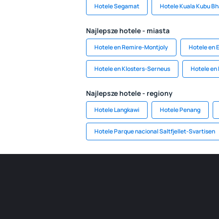
Hotele Segamat
Hotele Kuala Kubu Bh
Najlepsze hotele - miasta
Hotele en Remire-Montjoly
Hotele en E
Hotele en Klosters-Serneus
Hotele en
Najlepsze hotele - regiony
Hotele Langkawi
Hotele Penang
Hotele Parque nacional Saltfjellet-Svartisen