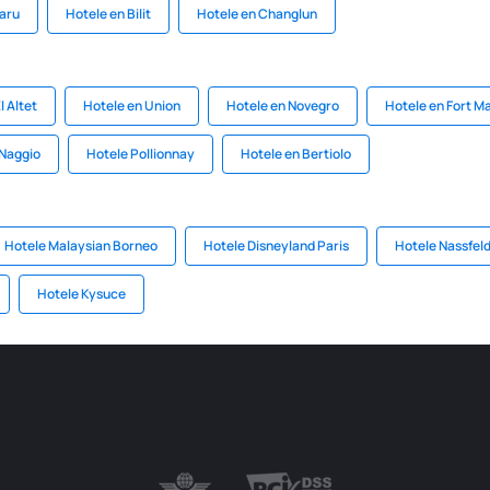
aru
Hotele en Bilit
Hotele en Changlun
l Altet
Hotele en Union
Hotele en Novegro
Hotele en Fort M
 Naggio
Hotele Pollionnay
Hotele en Bertiolo
Hotele Malaysian Borneo
Hotele Disneyland Paris
Hotele Nassfel
Hotele Kysuce