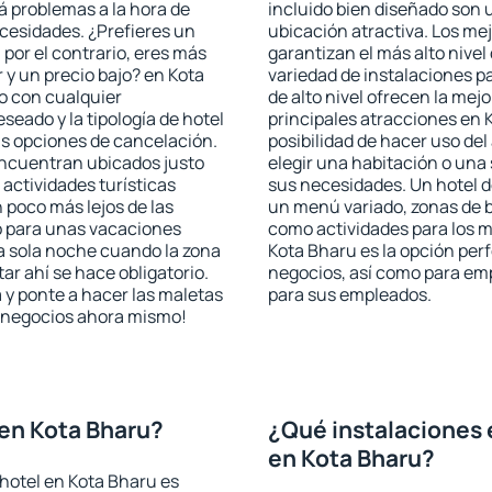
rá problemas a la hora de
incluido bien diseñado son 
ecesidades. ¿Prefieres un
ubicación atractiva. Los me
, por el contrario, eres más
garantizan el más alto nivel
y un precio bajo? en Kota
variedad de instalaciones p
o con cualquier
de alto nivel ofrecen la mejo
seado y la tipología de hotel
principales atracciones en 
as opciones de cancelación.
posibilidad de hacer uso de
 encuentran ubicados justo
elegir una habitación o una
 actividades turísticas
sus necesidades. Un hotel d
poco más lejos de las
un menú variado, zonas de b
o para unas vacaciones
como actividades para los m
a sola noche cuando la zona
Kota Bharu es la opción perfe
r ahí se hace obligatorio.
negocios, así como para em
 y ponte a hacer las maletas
para sus empleados.
de negocios ahora mismo!
en Kota Bharu?
¿Qué instalaciones 
en Kota Bharu?
hotel en Kota Bharu es