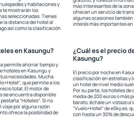
gratuito, y folletos informat
 huéspedes y habitaciones y
más interesantes de la zon
a te mostrarán los
ofrecen un servicio de trans
chas seleccionadas. Tienes
algunas ocasiones también r
 la distancia del hotel al
interés más importantes en
ago así como la clasificación
teles en Kasungu?
¿Cuál es el precio d
Kasungu?
 te permite ahorrar tiempo y
de hoteles en Kasungu y
El precio por noche en Kasu
a tus necesidades. Mucha
clasificación en estrellas y
lo+Hotel“, que permite a los
un hotel de nivel medio suel
ecio total. El motor de
Por su parte, los hoteles de
s se encuentra disponible
media de 200 euros o más p
a pestaña “Hoteles“. Si no
barato, échale un vistazo a 
l viaje por alguna razón
“Vuelo+Hotel“ de eSky.es, qu
to ofrece la posibilidad de
con hasta un 30% de descu