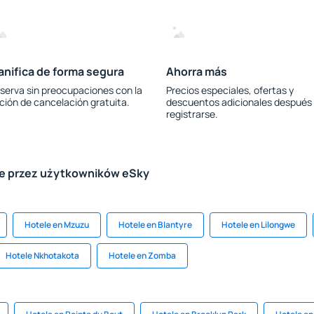
anifica de forma segura
Ahorra más
serva sin preocupaciones con la
Precios especiales, ofertas y
ción de cancelación gratuita.
descuentos adicionales después
registrarse.
le przez użytkowników eSky
Hotele en Mzuzu
Hotele en Blantyre
Hotele en Lilongwe
Hotele Nkhotakota
Hotele en Zomba