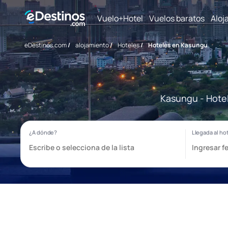
Vuelo+Hotel
Vuelos baratos
Aloj
eDestinos.com
/
alojamiento
/
Hoteles
/
Hoteles en Kasungu
Kasungu - Hotel