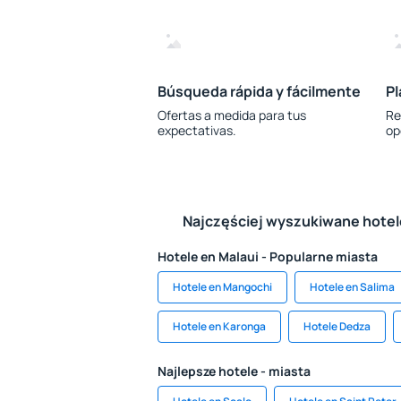
Búsqueda rápida y fácilmente
Pl
Ofertas a medida para tus
Re
expectativas.
op
Najczęściej wyszukiwane hote
Hotele en Malaui - Popularne miasta
Hotele en Mangochi
Hotele en Salima
Hotele en Karonga
Hotele Dedza
Najlepsze hotele - miasta