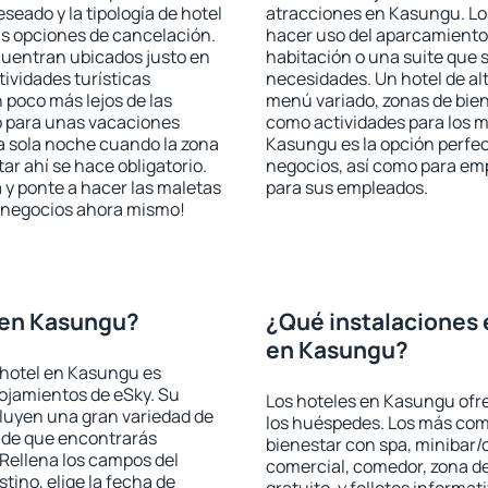
seado y la tipología de hotel
atracciones en Kasungu. Los
as opciones de cancelación.
hacer uso del aparcamiento 
cuentran ubicados justo en
habitación o una suite que 
tividades turísticas
necesidades. Un hotel de al
poco más lejos de las
menú variado, zonas de bien
o para unas vacaciones
como actividades para los m
a sola noche cuando la zona
Kasungu es la opción perfect
r ahí se hace obligatorio.
negocios, así como para em
 y ponte a hacer las maletas
para sus empleados.
de negocios ahora mismo!
 en Kasungu?
¿Qué instalaciones 
en Kasungu?
 hotel en Kasungu es
lojamientos de eSky. Su
Los hoteles en Kasungu ofre
cluyen una gran variedad de
los huéspedes. Los más comu
a de que encontrarás
bienestar con spa, minibar/c
Rellena los campos del
comercial, comedor, zona d
tino, elige la fecha de