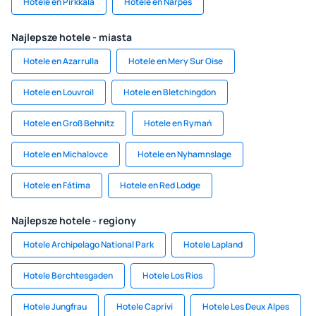
Hotele en Pirkkala
Hotele en Närpes
Najlepsze hotele - miasta
Hotele en Azarrulla
Hotele en Mery Sur Oise
Hotele en Louvroil
Hotele en Bletchingdon
Hotele en Groß Behnitz
Hotele en Rymań
Hotele en Michalovce
Hotele en Nyhamnslage
Hotele en Fátima
Hotele en Red Lodge
Najlepsze hotele - regiony
Hotele Archipelago National Park
Hotele Lapland
Hotele Berchtesgaden
Hotele Los Rios
Hotele Jungfrau
Hotele Caprivi
Hotele Les Deux Alpes