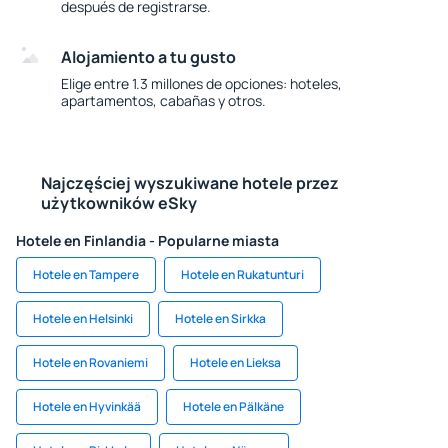
después de registrarse.
Alojamiento a tu gusto
Elige entre 1.3 millones de opciones: hoteles,
apartamentos, cabañas y otros.
Najczęściej wyszukiwane hotele przez
użytkowników eSky
Hotele en Finlandia - Popularne miasta
Hotele en Tampere
Hotele en Rukatunturi
Hotele en Helsinki
Hotele en Sirkka
Hotele en Rovaniemi
Hotele en Lieksa
Hotele en Hyvinkää
Hotele en Pälkäne