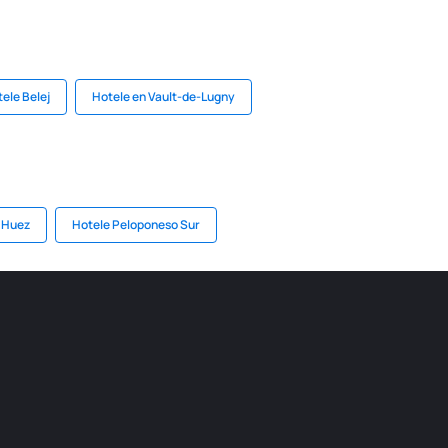
ele Belej
Hotele en Vault-de-Lugny
d'Huez
Hotele Peloponeso Sur