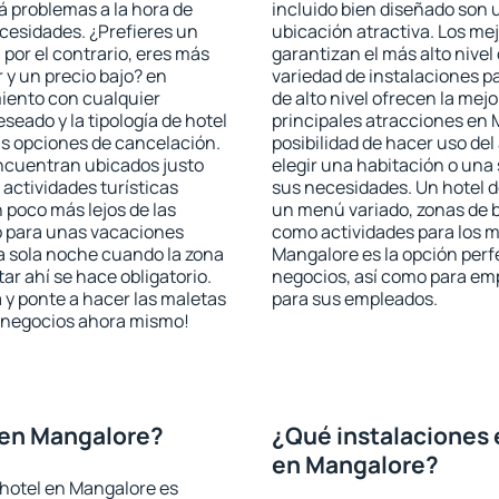
rá problemas a la hora de
incluido bien diseñado son 
ecesidades. ¿Prefieres un
ubicación atractiva. Los me
, por el contrario, eres más
garantizan el más alto nivel
y un precio bajo? en
variedad de instalaciones p
iento con cualquier
de alto nivel ofrecen la mejo
seado y la tipología de hotel
principales atracciones en 
as opciones de cancelación.
posibilidad de hacer uso de
encuentran ubicados justo
elegir una habitación o una
 actividades turísticas
sus necesidades. Un hotel d
poco más lejos de las
un menú variado, zonas de b
o para unas vacaciones
como actividades para los m
a sola noche cuando la zona
Mangalore es la opción perfe
r ahí se hace obligatorio.
negocios, así como para em
 y ponte a hacer las maletas
para sus empleados.
de negocios ahora mismo!
 en Mangalore?
¿Qué instalaciones 
en Mangalore?
 hotel en Mangalore es