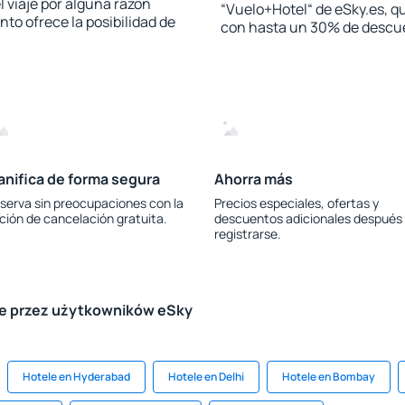
l viaje por alguna razón
“Vuelo+Hotel“ de eSky.es, qu
to ofrece la posibilidad de
con hasta un 30% de descu
anifica de forma segura
Ahorra más
serva sin preocupaciones con la
Precios especiales, ofertas y
ción de cancelación gratuita.
descuentos adicionales después
registrarse.
le przez użytkowników eSky
Hotele en Hyderabad
Hotele en Delhi
Hotele en Bombay