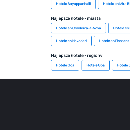
Hotele Bayappanhalli
Hotele en Mira 
Najlepsze hotele - miasta
Hotele en Condeixa-a-Nova
Hotele en
Hotele en Navodari
Hotele en Flassans
Najlepsze hotele - regiony
Hotele Goa
Hotele Goa
Hotele 