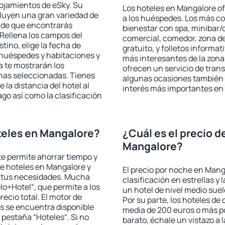
lojamientos de eSky. Su
Los hoteles en Mangalore of
cluyen una gran variedad de
a los huéspedes. Los más co
a de que encontrarás
bienestar con spa, minibar/c
Rellena los campos del
comercial, comedor, zona d
tino, elige la fecha de
gratuito, y folletos informat
 huéspedes y habitaciones y
más interesantes de la zon
a te mostrarán los
ofrecen un servicio de trans
chas seleccionadas. Tienes
algunas ocasiones también r
 la distancia del hotel al
interés más importantes en
ago así como la clasificación
teles en Mangalore?
¿Cuál es el precio d
Mangalore?
 te permite ahorrar tiempo y
de hoteles en Mangalore y
El precio por noche en Mang
a tus necesidades. Mucha
clasificación en estrellas y
lo+Hotel“, que permite a los
un hotel de nivel medio suel
ecio total. El motor de
Por su parte, los hoteles de
s se encuentra disponible
media de 200 euros o más p
a pestaña “Hoteles“. Si no
barato, échale un vistazo a 