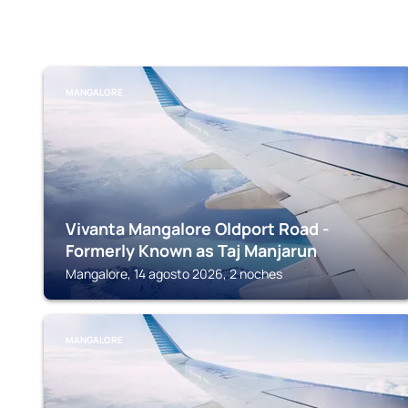
MANGALORE
Vivanta Mangalore Oldport Road -
Formerly Known as Taj Manjarun
Mangalore, 14 agosto 2026, 2 noches
MANGALORE