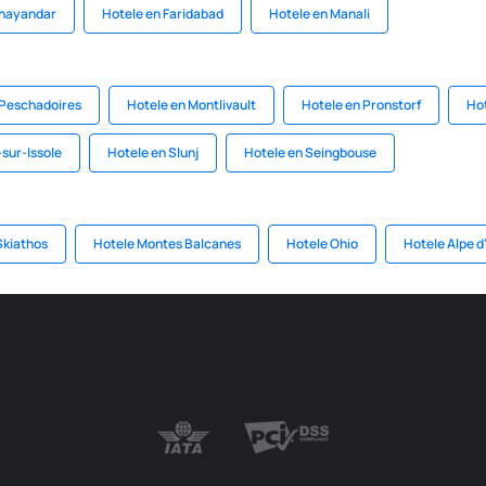
Bhayandar
Hotele en Faridabad
Hotele en Manali
 Peschadoires
Hotele en Montlivault
Hotele en Pronstorf
Hot
-sur-Issole
Hotele en Slunj
Hotele en Seingbouse
Skiathos
Hotele Montes Balcanes
Hotele Ohio
Hotele Alpe 