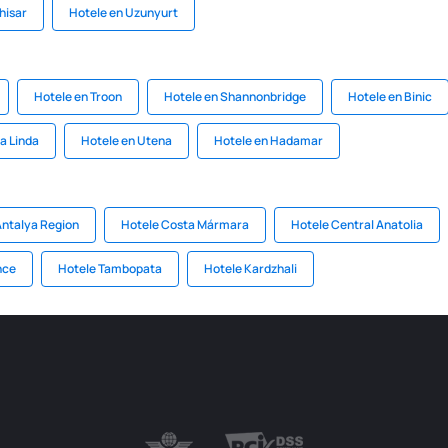
hisar
Hotele en Uzunyurt
Hotele en Troon
Hotele en Shannonbridge
Hotele en Binic
a Linda
Hotele en Utena
Hotele en Hadamar
Antalya Region
Hotele Costa Mármara
Hotele Central Anatolia
nce
Hotele Tambopata
Hotele Kardzhali