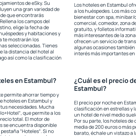
lojamientos de eSky. Su
Los hoteles en Estambul ofr
cluyen una gran variedad de
a los huéspedes. Los más co
a de que encontrarás
bienestar con spa, minibar/c
Rellena los campos del
comercial, comedor, zona d
tino, elige la fecha de
gratuito, y folletos informat
 huéspedes y habitaciones y
más interesantes de la zon
a te mostrarán los
ofrecen un servicio de trans
chas seleccionadas. Tienes
algunas ocasiones también r
 la distancia del hotel al
interés más importantes en
ago así como la clasificación
teles en Estambul?
¿Cuál es el precio d
Estambul?
 te permite ahorrar tiempo y
de hoteles en Estambul y
El precio por noche en Esta
a tus necesidades. Mucha
clasificación en estrellas y
lo+Hotel“, que permite a los
un hotel de nivel medio suel
ecio total. El motor de
Por su parte, los hoteles de
s se encuentra disponible
media de 200 euros o más p
a pestaña “Hoteles“. Si no
barato, échale un vistazo a 