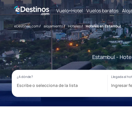
Vuelo+Hotel
Vuelos baratos
Aloj
eDestinos.com
/
alojamiento
/
Hoteles
/
Hoteles en Estambul
Estambul - Hote