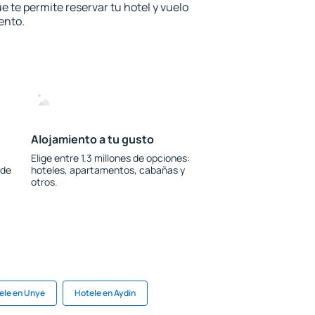
e te permite reservar tu hotel y vuelo
ento.
Alojamiento a tu gusto
Elige entre 1.3 millones de opciones:
 de
hoteles, apartamentos, cabañas y
otros.
ele en Unye
Hotele en Aydin