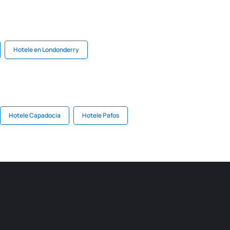
Hotele en Londonderry
Hotele Capadocia
Hotele Pafos