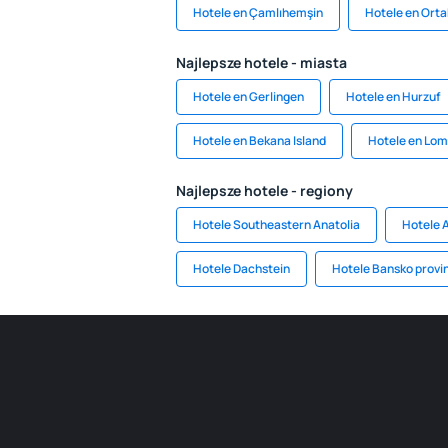
Hotele en Çamlıhemşin
Hotele en Orta
Najlepsze hotele - miasta
Hotele en Gerlingen
Hotele en Hurzuf
Hotele en Bekana Island
Hotele en Lom
Najlepsze hotele - regiony
Hotele Southeastern Anatolia
Hotele 
Hotele Dachstein
Hotele Bansko provi