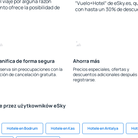
l viaje por alguna razón
“Vuelo+Hotel“ de eSky.es, qu
to ofrece la posibilidad de
con hasta un 30% de descu
anifica de forma segura
Ahorra más
serva sin preocupaciones con la
Precios especiales, ofertas y
ción de cancelación gratuita.
descuentos adicionales después
registrarse.
le przez użytkowników eSky
Hotele en Bodrum
Hotele en Kas
Hotele en Antalya
Hot