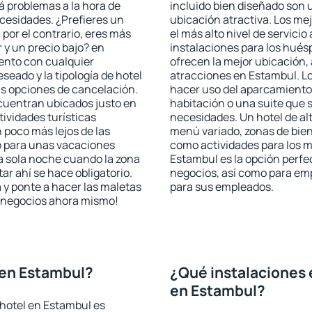
rá problemas a la hora de
incluido bien diseñado son 
ecesidades. ¿Prefieres un
ubicación atractiva. Los me
, por el contrario, eres más
el más alto nivel de servici
y un precio bajo? en
instalaciones para los huésp
ento con cualquier
ofrecen la mejor ubicación, 
seado y la tipología de hotel
atracciones en Estambul. Lo
as opciones de cancelación.
hacer uso del aparcamiento 
ncuentran ubicados justo en
habitación o una suite que 
tividades turísticas
necesidades. Un hotel de al
poco más lejos de las
menú variado, zonas de bien
o para unas vacaciones
como actividades para los m
a sola noche cuando la zona
Estambul es la opción perfec
r ahí se hace obligatorio.
negocios, así como para em
 y ponte a hacer las maletas
para sus empleados.
de negocios ahora mismo!
 en Estambul?
¿Qué instalaciones 
en Estambul?
hotel en Estambul es