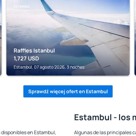
ESTAMBUL
Raffles Istanbul
1,727
USD
Estambul, 07 agosto 2026, 3 noches
Sprawdź więcej ofert en Estambul
Estambul - los 
s disponibles en Estambul,
Algunas de las principales c