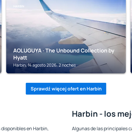
HARBIN
AOLUGUYA · The Unbound Collection by
Hyatt
Harbin, 14 agosto 2026, 2 noches
Sprawdź więcej ofert en Harbin
Harbin - los me
 disponibles en Harbin,
Algunas de las principales c