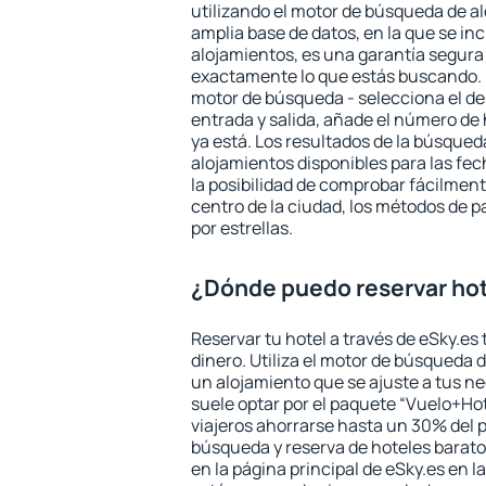
utilizando el motor de búsqueda de a
amplia base de datos, en la que se in
alojamientos, es una garantía segur
exactamente lo que estás buscando. 
motor de búsqueda - selecciona el des
entrada y salida, añade el número de
ya está. Los resultados de la búsqued
alojamientos disponibles para las fe
la posibilidad de comprobar fácilmente
centro de la ciudad, los métodos de p
por estrellas.
¿Dónde puedo reservar hot
Reservar tu hotel a través de eSky.es
dinero. Utiliza el motor de búsqueda 
un alojamiento que se ajuste a tus 
suele optar por el paquete “Vuelo+Hot
viajeros ahorrarse hasta un 30% del pr
búsqueda y reserva de hoteles barato
en la página principal de eSky.es en l