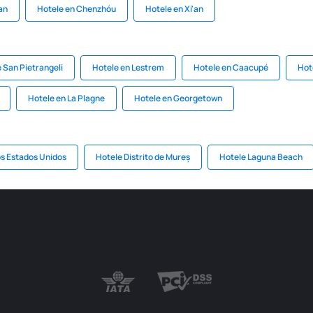
an
Hotele en Chenzhóu
Hotele en Xi'an
 San Pietrangeli
Hotele en Lestrem
Hotele en Caacupé
Hot
Hotele en La Plagne
Hotele en Georgetown
los Estados Unidos
Hotele Distrito de Mureș
Hotele Laguna Beach