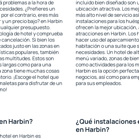
rá problemas a la hora de
incluido bien diseñado son 
ecesidades. ¿Prefieres un
ubicación atractiva. Los me
, por el contrario, eres más
más alto nivel de servicio a
y un precio bajo? en Harbin
instalaciones para los huésp
cualquier presupuesto.
ofrecen la mejor ubicación, 
pología de hotel y comprueba
atracciones en Harbin. Los 
 cancelación. Si bien los
hacer uso del aparcamiento 
ados justo en las zonas en
habitación o una suite que 
rísticas populares, también
necesidades. Un hotel de al
as multitudes. Estos son
menú variado, zonas de bien
s largas como para una
como actividades para los m
a zona tiene muchas cosas
Harbin es la opción perfecta 
torio. ¡Escoge el hotel que
negocios, así como para em
maletas para disfrutar de un
para sus empleados.
smo!
en Harbin?
¿Qué instalaciones 
en Harbin?
hotel en Harbin es