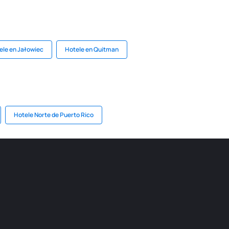
ele en Jałowiec
Hotele en Quitman
Hotele Norte de Puerto Rico