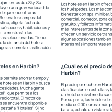
lojamientos de eSky. Su
Los hoteles en Harbin ofrece
cluyen una gran variedad de
los huéspedes. Los más comu
a de que encontrarás
bienestar con spa, minibar/c
Rellena los campos del
comercial, comedor, zona d
tino, elige la fecha de
gratuito, y folletos informat
 huéspedes y habitaciones y
más interesantes de la zon
a te mostrarán los
ofrecen un servicio de trans
chas seleccionadas. Tienes
algunas ocasiones también r
 la distancia del hotel al
interés más importantes en
ago así como la clasificación
eles en Harbin?
¿Cuál es el precio d
Harbin?
 te permite ahorrar tiempo y
de hoteles en Harbin y busca
El precio por noche en Harbi
necesidades. Mucha gente
clasificación en estrellas y
el“, que permite a los
un hotel de nivel medio suel
ecio total. El motor de
Por su parte, los hoteles de
s se encuentra disponible
media de 200 euros o más p
a pestaña “Hoteles“. Si no
barato, échale un vistazo a 