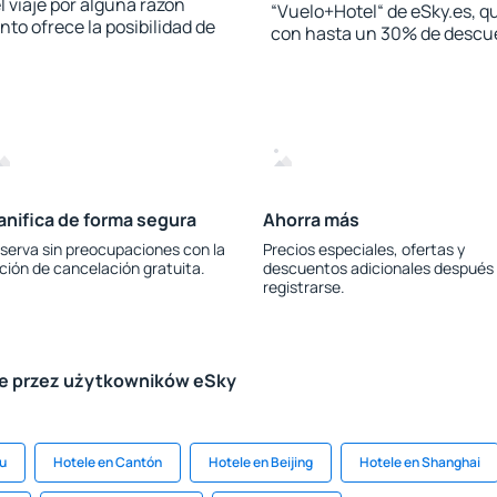
l viaje por alguna razón
“Vuelo+Hotel“ de eSky.es, qu
to ofrece la posibilidad de
con hasta un 30% de descu
anifica de forma segura
Ahorra más
serva sin preocupaciones con la
Precios especiales, ofertas y
ción de cancelación gratuita.
descuentos adicionales después
registrarse.
le przez użytkowników eSky
u
Hotele en Cantón
Hotele en Beijing
Hotele en Shanghai