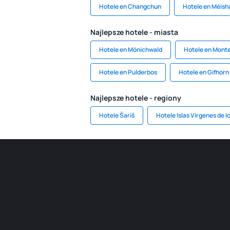
Hotele en Changchun
Hotele en Méish
Najlepsze hotele - miasta
Hotele en Mönichwald
Hotele en Monte
Hotele en Pulderbos
Hotele en Gifhorn
Najlepsze hotele - regiony
Hotele Šariš
Hotele Islas Vírgenes de 