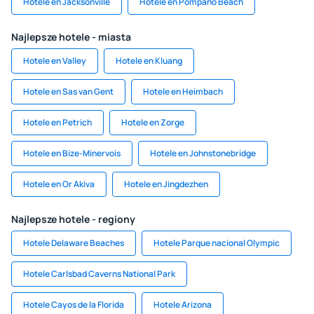
Hotele en Jacksonville
Hotele en Pompano Beach
Najlepsze hotele - miasta
Hotele en Valley
Hotele en Kluang
Hotele en Sas van Gent
Hotele en Heimbach
Hotele en Petrich
Hotele en Zorge
Hotele en Bize-Minervois
Hotele en Johnstonebridge
Hotele en Or Akiva
Hotele en Jingdezhen
Najlepsze hotele - regiony
Hotele Delaware Beaches
Hotele Parque nacional Olympic
Hotele Carlsbad Caverns National Park
Hotele Cayos de la Florida
Hotele Arizona