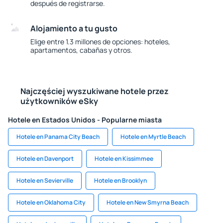
después de registrarse.
Alojamiento a tu gusto
Elige entre 1.3 millones de opciones: hoteles,
apartamentos, cabañas y otros.
Najczęściej wyszukiwane hotele przez
użytkowników eSky
Hotele en Estados Unidos - Popularne miasta
Hotele en Panama City Beach
Hotele en Myrtle Beach
Hotele en Davenport
Hotele en Kissimmee
Hotele en Sevierville
Hotele en Brooklyn
Hotele en Oklahoma City
Hotele en New Smyrna Beach