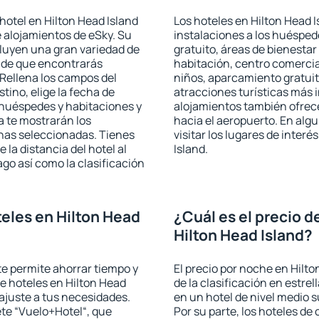
hotel en Hilton Head Island
Los hoteles en Hilton Head I
e alojamientos de eSky. Su
instalaciones a los huéspe
cluyen una gran variedad de
gratuito, áreas de bienestar
a de que encontrarás
habitación, centro comercia
Rellena los campos del
niños, aparcamiento gratuito
tino, elige la fecha de
atracciones turísticas más 
 huéspedes y habitaciones y
alojamientos también ofrece
a te mostrarán los
hacia el aeropuerto. En al
chas seleccionadas. Tienes
visitar los lugares de inter
 la distancia del hotel al
Island.
ago así como la clasificación
eles en Hilton Head
¿Cuál es el precio d
Hilton Head Island?
 te permite ahorrar tiempo y
El precio por noche en Hilt
de hoteles en Hilton Head
de la clasificación en estrel
ajuste a tus necesidades.
en un hotel de nivel medio s
te “Vuelo+Hotel“, que
Por su parte, los hoteles de