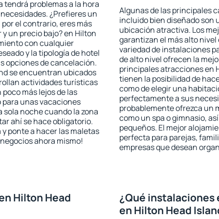
ta tendrá problemas a la hora
Algunas de las principales c
s necesidades. ¿Prefieres un
incluido bien diseñado son 
, por el contrario, eres más
ubicación atractiva. Los mej
y un precio bajo? en Hilton
garantizan el más alto nivel
miento con cualquier
variedad de instalaciones p
seado y la tipología de hotel
de alto nivel ofrecen la mejo
as opciones de cancelación.
principales atracciones en 
land se encuentran ubicados
tienen la posibilidad de hac
rollan actividades turísticas
como de elegir una habitaci
poco más lejos de las
perfectamente a sus necesid
o para unas vacaciones
probablemente ofrezca un m
a sola noche cuando la zona
como un spa o gimnasio, así
r ahí se hace obligatorio.
pequeños. El mejor alojamie
 y ponte a hacer las maletas
perfecta para parejas, famil
de negocios ahora mismo!
empresas que desean organi
en Hilton Head
¿Qué instalaciones 
en Hilton Head Isla