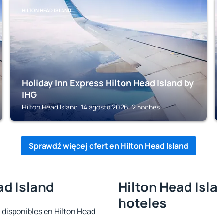
HILTON HEAD ISLAND
Holiday Inn Express Hilton Head Island by
IHG
Hilton Head Island, 14 agosto 2026, 2 noches
Sprawdź więcej ofert en Hilton Head Island
ad Island
Hilton Head Isl
hoteles
 disponibles en Hilton Head