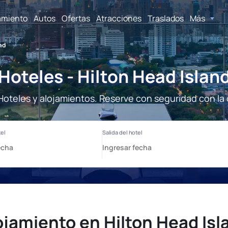
amiento
Autos
Ofertas
Atracciones
Traslados
Más
nd
Hoteles - Hilton Head Islan
 Hoteles y alojamientos. Reserve con seguridad con la
ojamiento en Hilton Head Isl