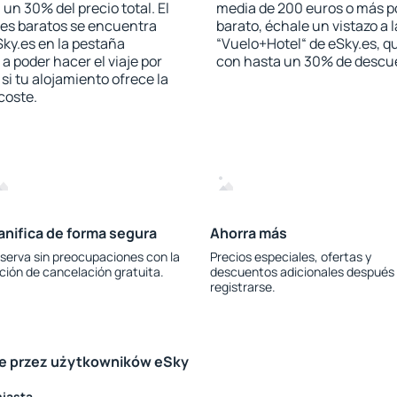
 un 30% del precio total. El
media de 200 euros o más p
les baratos se encuentra
barato, échale un vistazo a 
Sky.es en la pestaña
“Vuelo+Hotel“ de eSky.es, qu
 a poder hacer el viaje por
con hasta un 30% de descu
i tu alojamiento ofrece la
 coste.
anifica de forma segura
Ahorra más
serva sin preocupaciones con la
Precios especiales, ofertas y
ción de cancelación gratuita.
descuentos adicionales después
registrarse.
le przez użytkowników eSky
miasta