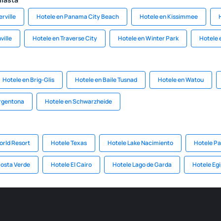
rville
Hotele en Panama City Beach
Hotele en Kissimmee
ville
Hotele en Traverse City
Hotele en Winter Park
Hotele 
Hotele en Brig-Glis
Hotele en Baile Tusnad
Hotele en Watou
Argentona
Hotele en Schwarzheide
orld Resort
Hotele Texas
Hotele Lake Nacimiento
Hotele Pa
Costa Verde
Hotele El Cairo
Hotele Lago de Garda
Hotele Eg