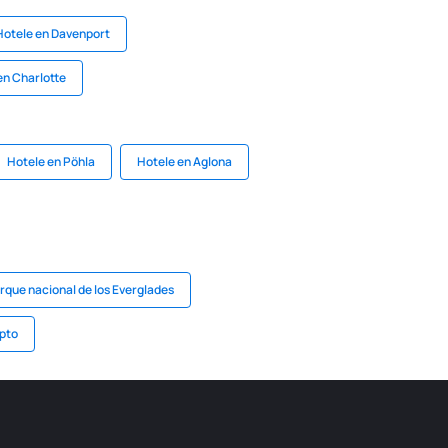
Hotele en Davenport
en Charlotte
Hotele en Pöhla
Hotele en Aglona
rque nacional de los Everglades
ipto