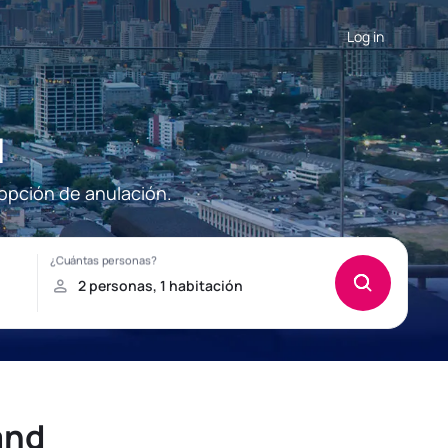
Log in
d
 opción de anulación.
and