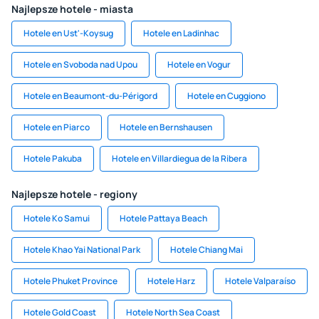
Najlepsze hotele - miasta
Hotele en Ust'-Koysug
Hotele en Ladinhac
Hotele en Svoboda nad Upou
Hotele en Vogur
Hotele en Beaumont-du-Périgord
Hotele en Cuggiono
Hotele en Piarco
Hotele en Bernshausen
Hotele Pakuba
Hotele en Villardiegua de la Ribera
Najlepsze hotele - regiony
Hotele Ko Samui
Hotele Pattaya Beach
Hotele Khao Yai National Park
Hotele Chiang Mai
Hotele Phuket Province
Hotele Harz
Hotele Valparaíso
Hotele Gold Coast
Hotele North Sea Coast