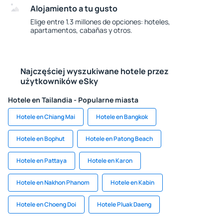
Alojamiento a tu gusto
Elige entre 1.3 millones de opciones: hoteles,
apartamentos, cabañas y otros.
Najczęściej wyszukiwane hotele przez
użytkowników eSky
Hotele en Tailandia - Popularne miasta
Hotele en Chiang Mai
Hotele en Bangkok
Hotele en Bophut
Hotele en Patong Beach
Hotele en Pattaya
Hotele en Karon
Hotele en Nakhon Phanom
Hotele en Kabin
Hotele en Choeng Doi
Hotele Pluak Daeng