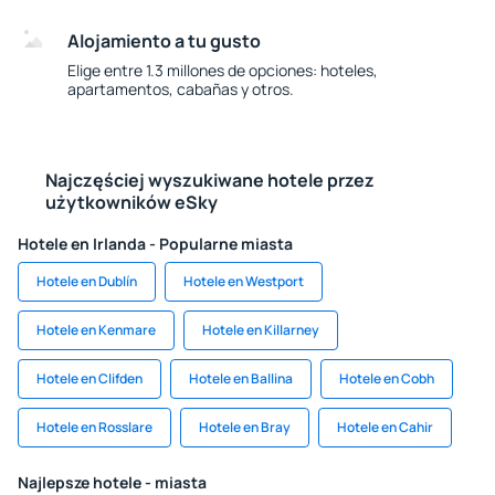
Alojamiento a tu gusto
Elige entre 1.3 millones de opciones: hoteles,
apartamentos, cabañas y otros.
Najczęściej wyszukiwane hotele przez
użytkowników eSky
Hotele en Irlanda - Popularne miasta
Hotele en Dublín
Hotele en Westport
Hotele en Kenmare
Hotele en Killarney
Hotele en Clifden
Hotele en Ballina
Hotele en Cobh
Hotele en Rosslare
Hotele en Bray
Hotele en Cahir
Najlepsze hotele - miasta