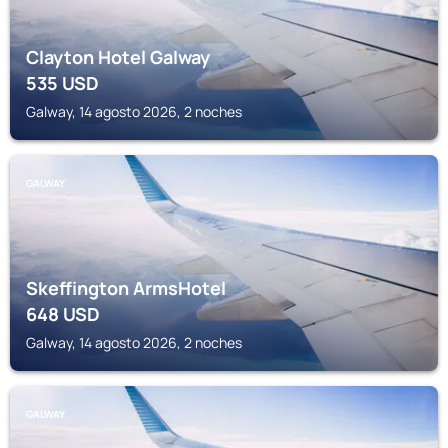
Clayton Hotel Galway
535
USD
Galway, 14 agosto 2026, 2 noches
GALWAY
Skeffington ArmsHotel
648
USD
Galway, 14 agosto 2026, 2 noches
GALWAY