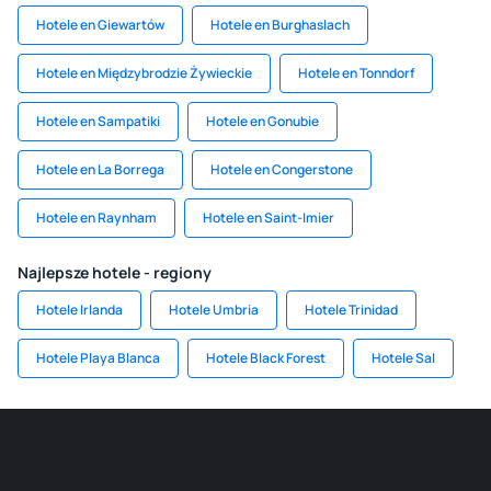
Hotele en Giewartów
Hotele en Burghaslach
Hotele en Międzybrodzie Żywieckie
Hotele en Tonndorf
Hotele en Sampatiki
Hotele en Gonubie
Hotele en La Borrega
Hotele en Congerstone
Hotele en Raynham
Hotele en Saint-Imier
Najlepsze hotele - regiony
Hotele Irlanda
Hotele Umbria
Hotele Trinidad
Hotele Playa Blanca
Hotele Black Forest
Hotele Sal